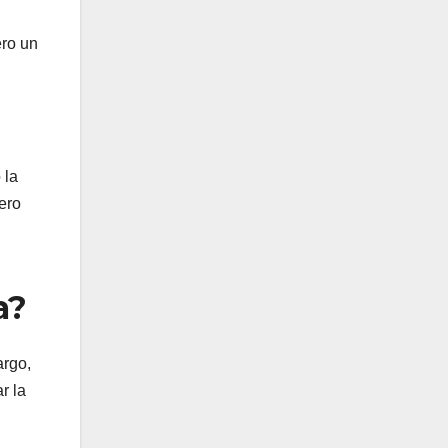
ero un
 la
ero
a?
argo,
r la