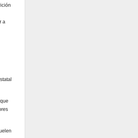
ición
r a
statal
 que
ores
suelen