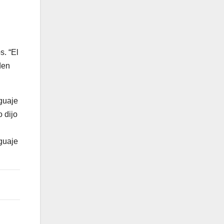
s. “El
den
nguaje
 dijo
guaje