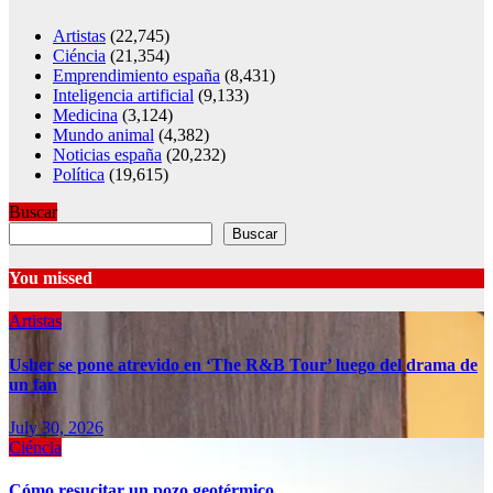
Artistas
(22,745)
Ciéncia
(21,354)
Emprendimiento españa
(8,431)
Inteligencia artificial
(9,133)
Medicina
(3,124)
Mundo animal
(4,382)
Noticias españa
(20,232)
Política
(19,615)
Buscar
Buscar
You missed
Artistas
Usher se pone atrevido en ‘The R&B Tour’ luego del drama de
un fan
July 30, 2026
Ciéncia
Cómo resucitar un pozo geotérmico