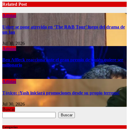
Related Post
Artistas
Usher se pone atrevido en ‘The R&B Tour’ luego del drama de
un fan
Jul 30, 2026
Artistas
Ben Affleck reacciona ante el gran premio de Quién quiere ser
millonario
Jul 30, 2026
Artistas
Tóxico: ¡Yash iniciará promociones desde su propio terreno!
Jul 30, 2026
Buscar
Buscar
Categorías