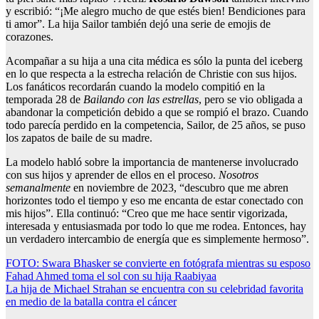
y escribió: “¡Me alegro mucho de que estés bien! Bendiciones para
ti amor”. La hija Sailor también dejó una serie de emojis de
corazones.
Acompañar a su hija a una cita médica es sólo la punta del iceberg
en lo que respecta a la estrecha relación de Christie con sus hijos.
Los fanáticos recordarán cuando la modelo compitió en la
temporada 28 de
Bailando con las estrellas
, pero se vio obligada a
abandonar la competición debido a que se rompió el brazo. Cuando
todo parecía perdido en la competencia, Sailor, de 25 años, se puso
los zapatos de baile de su madre.
La modelo habló sobre la importancia de mantenerse involucrado
con sus hijos y aprender de ellos en el proceso.
Nosotros
semanalmente
en noviembre de 2023, “descubro que me abren
horizontes todo el tiempo y eso me encanta de estar conectado con
mis hijos”. Ella continuó: “Creo que me hace sentir vigorizada,
interesada y entusiasmada por todo lo que me rodea. Entonces, hay
un verdadero intercambio de energía que es simplemente hermoso”.
Post
FOTO: Swara Bhasker se convierte en fotógrafa mientras su esposo
Fahad Ahmed toma el sol con su hija Raabiyaa
navigation
La hija de Michael Strahan se encuentra con su celebridad favorita
en medio de la batalla contra el cáncer