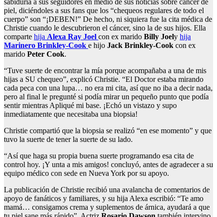
sabiduría a sus seguidores en medio de sus noticias sobre cáncer de
piel, diciéndoles a sus fans que los “chequeos regulares de todo el
cuerpo” son “¡DEBEN!” De hecho, ni siquiera fue la cita médica de
Christie cuando le descubrieron el cáncer, sino la de sus hijos. Ella
comparte
hija
Alexa Ray Joel
con ex marido
Billy Joel
y
hija
Marinero Brinkley-Cook
e hijo
Jack Brinkley-Cook
con ex
marido
Peter Cook
.
“Tuve suerte de encontrar la mía porque acompañaba a una de mis
hijas a SU chequeo”, explicó Christie. “El Doctor estaba mirando
cada peca con una lupa… no era mi cita, así que no iba a decir nada,
pero al final le pregunté si podía mirar un pequeño punto que podía
sentir mientras Apliqué mi base. ¡Echó un vistazo y supo
inmediatamente que necesitaba una biopsia!
Christie compartió que la biopsia se realizó “en ese momento” y que
tuvo la suerte de tener la suerte de su lado.
“Así que haga su propia buena suerte programando esa cita de
control hoy. ¡Y unta a mis amigos! concluyó, antes de agradecer a su
equipo médico con sede en Nueva York por su apoyo.
La publicación de Christie recibió una avalancha de comentarios de
apoyo de fanáticos y familiares, y su hija Alexa escribió: “Te amo
mamá… consigamos crema y suplementos de árnica, ayudará a que
tu piel sane más rápido”. Actriz
Rosario Dawson
también intervino