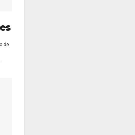
res
go de
a