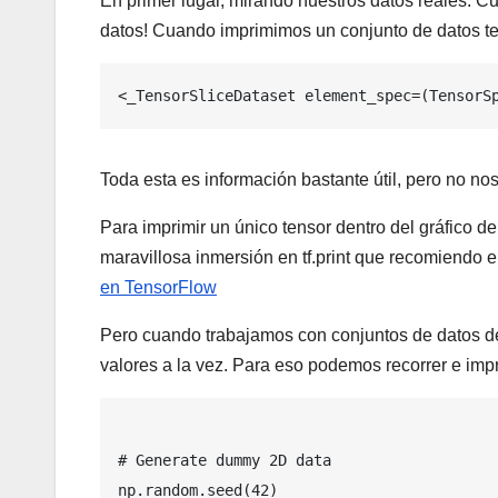
En primer lugar, mirando nuestros datos reales.
datos! Cuando imprimimos un conjunto de datos 
<_TensorSliceDataset element_spec=(TensorS
Toda esta es información bastante útil, pero no n
Para imprimir un único tensor dentro del gráfico de
maravillosa inmersión en tf.print que recomiendo 
en TensorFlow
Pero cuando trabajamos con conjuntos de datos de
valores a la vez. Para eso podemos recorrer e impr
# Generate dummy 2D data
np.random.seed(42)