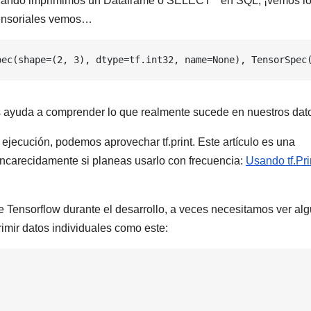
 Cuando imprimimos un Dataframe o SELECT * en SQL, ¡vemos l
tensoriales vemos…
pec(shape=(2, 3), dtype=tf.int32, name=None), TensorSpec
os ayuda a comprender lo que realmente sucede en nuestros dat
 ejecución, podemos aprovechar tf.print. Este artículo es una
encarecidamente si planeas usarlo con frecuencia:
Usando tf.Pri
 Tensorflow durante el desarrollo, a veces necesitamos ver al
imir datos individuales como este: