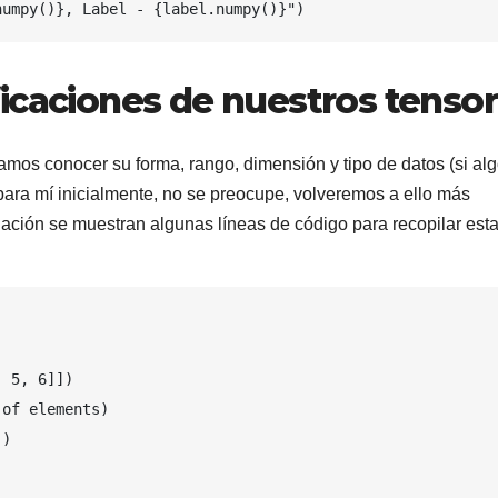
numpy()}, Label - {label.numpy()}")
icaciones de nuestros tenso
mos conocer su forma, rango, dimensión y tipo de datos (si al
e para mí inicialmente, no se preocupe, volveremos a ello más
uación se muestran algunas líneas de código para recopilar est
, 5, 6]])
 of elements)
()