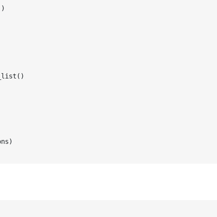
()
_list()
ons)