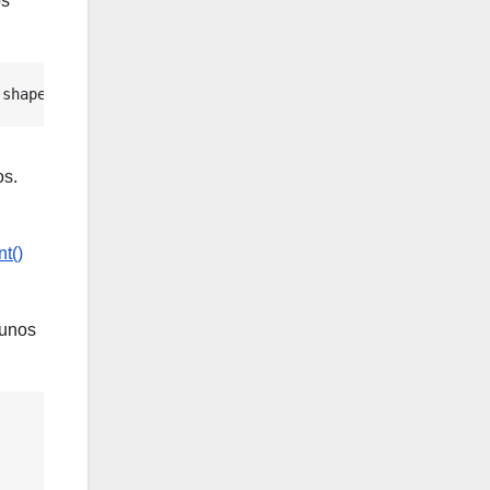
os
(shape=(1, 1), dtype=tf.int32, name=None))>
os.
nt()
gunos