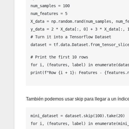
num_samples = 100
num_features = 5
X_data = np.random.rand(num_samples, num_f
y_data = 2 * X_data[:, 0] + 3 * X_data[:, 
# Turn it into a Tensorflow Dataset
dataset = tf.data.Dataset.from_tensor_slic
# Print the first 10 rows
for i, (features, label) in enumerate(data
print(f"Row {i + 1}: Features - {features.
También podemos usar skip para llegar a un índice
mini_dataset = dataset.skip(100).take(20)
for i, (features, label) in enumerate(mini