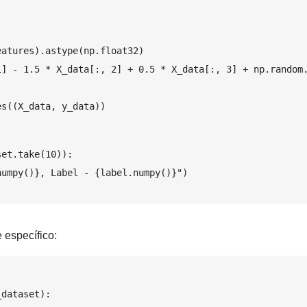
eatures).astype(np.float32)
1] - 1.5 * X_data[:, 2] + 0.5 * X_data[:, 3] + np.random
es((X_data, y_data))
set.take(10)):
numpy()}, Label - {label.numpy()}")
 específico:
_dataset):