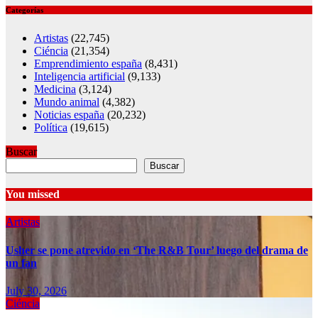
Categorías
Artistas
(22,745)
Ciéncia
(21,354)
Emprendimiento españa
(8,431)
Inteligencia artificial
(9,133)
Medicina
(3,124)
Mundo animal
(4,382)
Noticias españa
(20,232)
Política
(19,615)
Buscar
Buscar
You missed
Artistas
Usher se pone atrevido en ‘The R&B Tour’ luego del drama de
un fan
July 30, 2026
Ciéncia