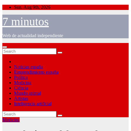
Skip
Sun. Aug 9th, 2026
to
content
7 minutos
Web de actualidad independiente
Noticias españa
Emprendimiento españa
Política
Medicina
Ciéncia
Mundo animal
Artistas
Inteligencia artificial
Medicina