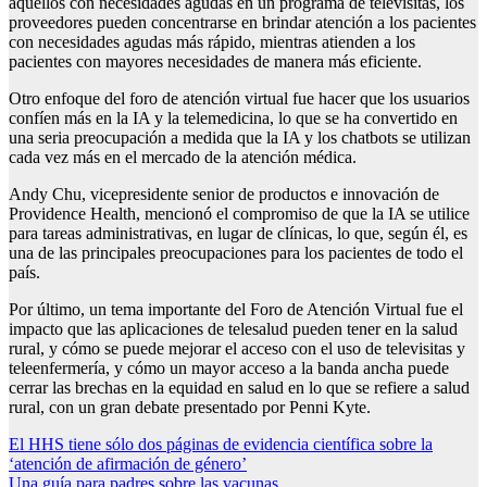
aquellos con necesidades agudas en un programa de televisitas, los
proveedores pueden concentrarse en brindar atención a los pacientes
con necesidades agudas más rápido, mientras atienden a los
pacientes con mayores necesidades de manera más eficiente.
Otro enfoque del foro de atención virtual fue hacer que los usuarios
confíen más en la IA y la telemedicina, lo que se ha convertido en
una seria preocupación a medida que la IA y los chatbots se utilizan
cada vez más en el mercado de la atención médica.
Andy Chu, vicepresidente senior de productos e innovación de
Providence Health, mencionó el compromiso de que la IA se utilice
para tareas administrativas, en lugar de clínicas, lo que, según él, es
una de las principales preocupaciones para los pacientes de todo el
país.
Por último, un tema importante del Foro de Atención Virtual fue el
impacto que las aplicaciones de telesalud pueden tener en la salud
rural, y cómo se puede mejorar el acceso con el uso de televisitas y
teleenfermería, y cómo un mayor acceso a la banda ancha puede
cerrar las brechas en la equidad en salud en lo que se refiere a salud
rural, con un gran debate presentado por Penni Kyte.
Post
El HHS tiene sólo dos páginas de evidencia científica sobre la
‘atención de afirmación de género’
navigation
Una guía para padres sobre las vacunas