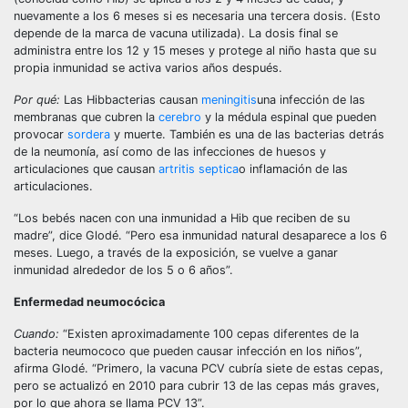
nuevamente a los 6 meses si es necesaria una tercera dosis. (Esto
depende de la marca de vacuna utilizada). La dosis final se
administra entre los 12 y 15 meses y protege al niño hasta que su
propia inmunidad se activa varios años después.
Por qué:
Las Hibbacterias causan
meningitis
una infección de las
membranas que cubren la
cerebro
y la médula espinal que pueden
provocar
sordera
y muerte. También es una de las bacterias detrás
de la neumonía, así como de las infecciones de huesos y
articulaciones que causan
artritis septica
o inflamación de las
articulaciones.
“Los bebés nacen con una inmunidad a Hib que reciben de su
madre”, dice Glodé. “Pero esa inmunidad natural desaparece a los 6
meses. Luego, a través de la exposición, se vuelve a ganar
inmunidad alrededor de los 5 o 6 años”.
Enfermedad neumocócica
Cuando:
“Existen aproximadamente 100 cepas diferentes de la
bacteria neumococo que pueden causar infección en los niños”,
afirma Glodé. “Primero, la vacuna PCV cubría siete de estas cepas,
pero se actualizó en 2010 para cubrir 13 de las cepas más graves,
por lo que ahora se llama PCV 13”.