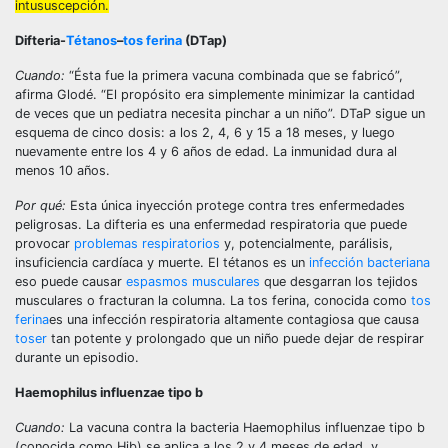
intususcepción.
Difteria-
Tétanos
–
tos ferina
(DTap)
Cuando:
“Ésta fue la primera vacuna combinada que se fabricó”,
afirma Glodé. “El propósito era simplemente minimizar la cantidad
de veces que un pediatra necesita pinchar a un niño”. DTaP sigue un
esquema de cinco dosis: a los 2, 4, 6 y 15 a 18 meses, y luego
nuevamente entre los 4 y 6 años de edad. La inmunidad dura al
menos 10 años.
Por qué:
Esta única inyección protege contra tres enfermedades
peligrosas. La difteria es una enfermedad respiratoria que puede
provocar
problemas respiratorios
y, potencialmente, parálisis,
insuficiencia cardíaca y muerte. El tétanos es un
infección bacteriana
eso puede causar
espasmos musculares
que desgarran los tejidos
musculares o fracturan la columna. La tos ferina, conocida como
tos
ferina
es una infección respiratoria altamente contagiosa que causa
toser
tan potente y prolongado que un niño puede dejar de respirar
durante un episodio.
Haemophilus influenzae tipo b
Cuando:
La vacuna contra la bacteria Haemophilus influenzae tipo b
(conocida como Hib) se aplica a los 2 y 4 meses de edad, y