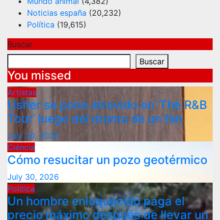
Mundo animal
(4,382)
Noticias españa
(20,232)
Política
(19,615)
Buscar
Buscar
You missed
Artistas
Usher se pone atrevido en ‘The R&B
Tour’ luego del drama de un fan
July 30, 2026
Ciéncia
Cómo resucitar un pozo geotérmico
July 30, 2026
Política
Un hombre enloquecido paga el
precio máximo después de llevar un