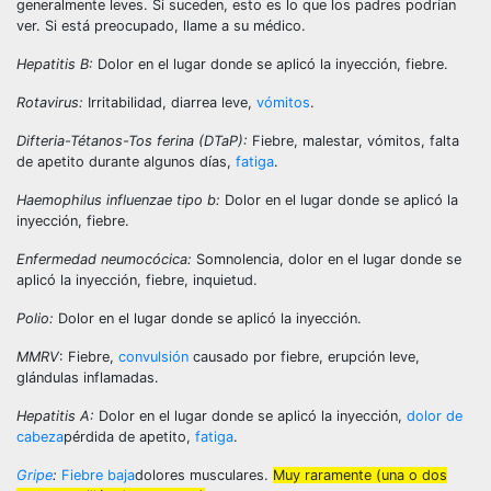
generalmente leves. Si suceden, esto es lo que los padres podrían
ver. Si está preocupado, llame a su médico.
Hepatitis B:
Dolor en el lugar donde se aplicó la inyección, fiebre.
Rotavirus:
Irritabilidad, diarrea leve,
vómitos
.
Difteria-Tétanos-Tos ferina (DTaP):
Fiebre, malestar, vómitos, falta
de apetito durante algunos días,
fatiga
.
Haemophilus influenzae tipo b:
Dolor en el lugar donde se aplicó la
inyección, fiebre.
Enfermedad neumocócica:
Somnolencia, dolor en el lugar donde se
aplicó la inyección, fiebre, inquietud.
Polio:
Dolor en el lugar donde se aplicó la inyección.
MMRV
: Fiebre,
convulsión
causado por fiebre, erupción leve,
glándulas inflamadas.
Hepatitis A:
Dolor en el lugar donde se aplicó la inyección,
dolor de
cabeza
pérdida de apetito,
fatiga
.
Gripe
:
Fiebre baja
dolores musculares.
Muy raramente (una o dos