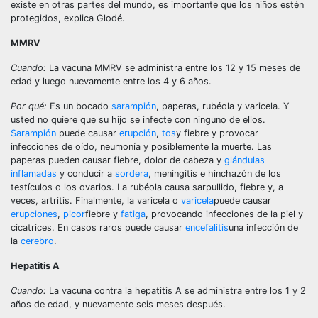
existe en otras partes del mundo, es importante que los niños estén
protegidos, explica Glodé.
MMRV
Cuando:
La vacuna MMRV se administra entre los 12 y 15 meses de
edad y luego nuevamente entre los 4 y 6 años.
Por qué:
Es un bocado
sarampión
, paperas, rubéola y varicela. Y
usted no quiere que su hijo se infecte con ninguno de ellos.
Sarampión
puede causar
erupción
,
tos
y fiebre y provocar
infecciones de oído, neumonía y posiblemente la muerte. Las
paperas pueden causar fiebre, dolor de cabeza y
glándulas
inflamadas
y conducir a
sordera
, meningitis e hinchazón de los
testículos o los ovarios. La rubéola causa sarpullido, fiebre y, a
veces, artritis. Finalmente, la varicela o
varicela
puede causar
erupciones
,
picor
fiebre y
fatiga
, provocando infecciones de la piel y
cicatrices. En casos raros puede causar
encefalitis
una infección de
la
cerebro
.
Hepatitis A
Cuando:
La vacuna contra la hepatitis A se administra entre los 1 y 2
años de edad, y nuevamente seis meses después.