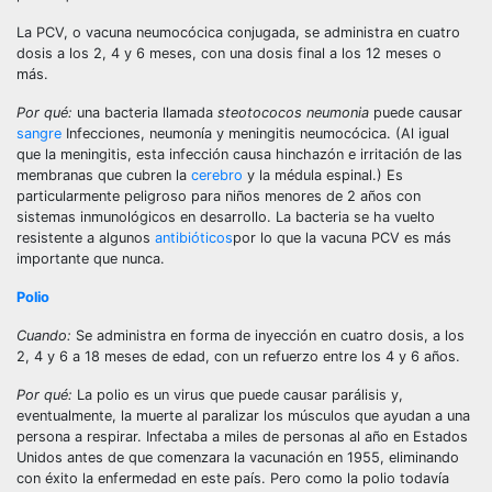
La PCV, o vacuna neumocócica conjugada, se administra en cuatro
dosis a los 2, 4 y 6 meses, con una dosis final a los 12 meses o
más.
Por qué:
una bacteria llamada
steotococos neumonia
puede causar
sangre
Infecciones, neumonía y meningitis neumocócica. (Al igual
que la meningitis, esta infección causa hinchazón e irritación de las
membranas que cubren la
cerebro
y la médula espinal.) Es
particularmente peligroso para niños menores de 2 años con
sistemas inmunológicos en desarrollo. La bacteria se ha vuelto
resistente a algunos
antibióticos
por lo que la vacuna PCV es más
importante que nunca.
Polio
Cuando:
Se administra en forma de inyección en cuatro dosis, a los
2, 4 y 6 a 18 meses de edad, con un refuerzo entre los 4 y 6 años.
Por qué:
La polio es un virus que puede causar parálisis y,
eventualmente, la muerte al paralizar los músculos que ayudan a una
persona a respirar. Infectaba a miles de personas al año en Estados
Unidos antes de que comenzara la vacunación en 1955, eliminando
con éxito la enfermedad en este país. Pero como la polio todavía