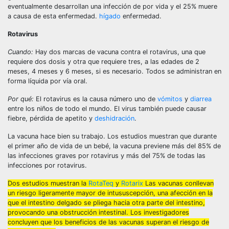
eventualmente desarrollan una infección de por vida y el 25% muere
a causa de esta enfermedad.
hígado
enfermedad.
Rotavirus
Cuando:
Hay dos marcas de vacuna contra el rotavirus, una que
requiere dos dosis y otra que requiere tres, a las edades de 2
meses, 4 meses y 6 meses, si es necesario. Todos se administran en
forma líquida por vía oral.
Por qué:
El rotavirus es la causa número uno de
vómitos
y
diarrea
entre los niños de todo el mundo. El virus también puede causar
fiebre, pérdida de apetito y
deshidración
.
La vacuna hace bien su trabajo. Los estudios muestran que durante
el primer año de vida de un bebé, la vacuna previene más del 85% de
las infecciones graves por rotavirus y más del 75% de todas las
infecciones por rotavirus.
Dos estudios muestran la
RotaTeq
y
Rotarix
Las vacunas conllevan
un riesgo ligeramente mayor de intususcepción, una afección en la
que el intestino delgado se pliega hacia otra parte del intestino,
provocando una obstrucción intestinal. Los investigadores
concluyen que los beneficios de las vacunas superan el riesgo de