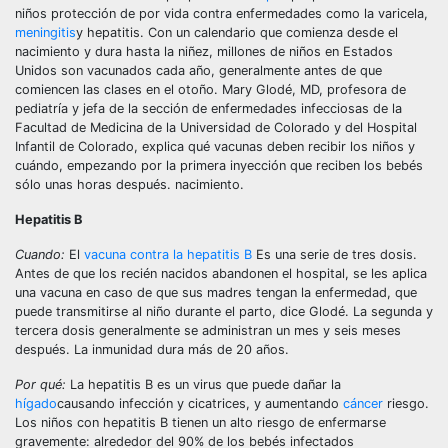
niños protección de por vida contra enfermedades como la varicela,
meningitis
y hepatitis. Con un calendario que comienza desde el
nacimiento y dura hasta la niñez, millones de niños en Estados
Unidos son vacunados cada año, generalmente antes de que
comiencen las clases en el otoño. Mary Glodé, MD, profesora de
pediatría y jefa de la sección de enfermedades infecciosas de la
Facultad de Medicina de la Universidad de Colorado y del Hospital
Infantil de Colorado, explica qué vacunas deben recibir los niños y
cuándo, empezando por la primera inyección que reciben los bebés
sólo unas horas después. nacimiento.
Hepatitis B
Cuando:
El
vacuna contra la hepatitis B
Es una serie de tres dosis.
Antes de que los recién nacidos abandonen el hospital, se les aplica
una vacuna en caso de que sus madres tengan la enfermedad, que
puede transmitirse al niño durante el parto, dice Glodé. La segunda y
tercera dosis generalmente se administran un mes y seis meses
después. La inmunidad dura más de 20 años.
Por qué:
La hepatitis B es un virus que puede dañar la
hígado
causando infección y cicatrices, y aumentando
cáncer
riesgo.
Los niños con hepatitis B tienen un alto riesgo de enfermarse
gravemente: alrededor del 90% de los bebés infectados