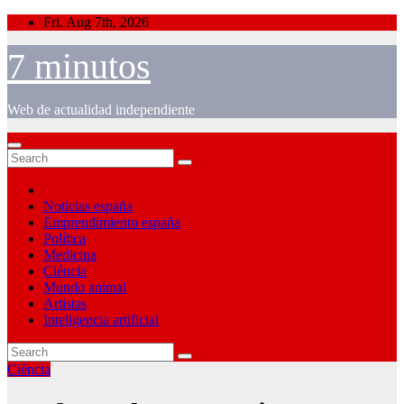
Skip
Fri. Aug 7th, 2026
to
content
7 minutos
Web de actualidad independiente
Noticias españa
Emprendimiento españa
Política
Medicina
Ciéncia
Mundo animal
Artistas
Inteligencia artificial
Ciéncia