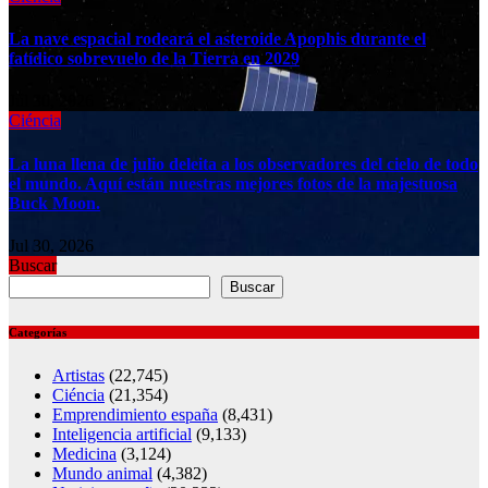
La nave espacial rodeará el asteroide Apophis durante el
fatídico sobrevuelo de la Tierra en 2029
Jul 30, 2026
Ciéncia
La luna llena de julio deleita a los observadores del cielo de todo
el mundo. Aquí están nuestras mejores fotos de la majestuosa
Buck Moon.
Jul 30, 2026
Buscar
Buscar
Categorías
Artistas
(22,745)
Ciéncia
(21,354)
Emprendimiento españa
(8,431)
Inteligencia artificial
(9,133)
Medicina
(3,124)
Mundo animal
(4,382)