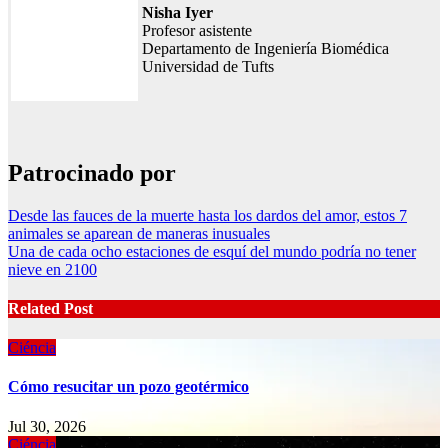
Nisha Iyer
Profesor asistente
Departamento de Ingeniería Biomédica
Universidad de Tufts
Patrocinado por
Post
Desde las fauces de la muerte hasta los dardos del amor, estos 7
animales se aparean de maneras inusuales
navigation
Una de cada ocho estaciones de esquí del mundo podría no tener
nieve en 2100
Related Post
Ciéncia
Cómo resucitar un pozo geotérmico
Jul 30, 2026
Ciéncia