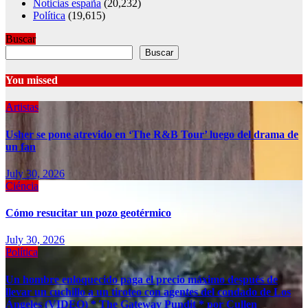
Noticias españa
(20,232)
Política
(19,615)
Buscar
Buscar
You missed
Artistas
Usher se pone atrevido en ‘The R&B Tour’ luego del drama de
un fan
July 30, 2026
Ciéncia
Cómo resucitar un pozo geotérmico
July 30, 2026
Política
Un hombre enloquecido paga el precio máximo después de
llevar un cuchillo a un tiroteo con agentes del condado de Los
Ángeles (VIDEO) * The Gateway Pundit * por Cullen