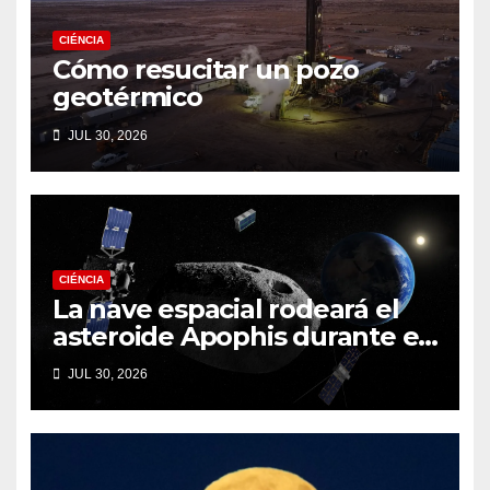
CIÉNCIA
Cómo resucitar un pozo
geotérmico
JUL 30, 2026
CIÉNCIA
La nave espacial rodeará el
asteroide Apophis durante el
fatídico sobrevuelo de la
JUL 30, 2026
Tierra en 2029