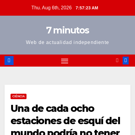
Skip
Thu. Aug 6th, 2026
7:57:24 AM
to
content
7 minutos
Web de actualidad independiente
CIÉNCIA
Una de cada ocho
estaciones de esquí del
mundo podría no tener