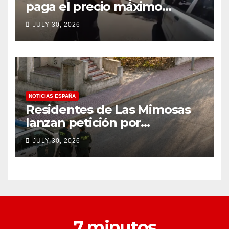
paga el precio máximo
después de llevar un cuchillo
JULY 30, 2026
a un tiroteo con agentes del
condado de Los Ángeles
(VIDEO) * The Gateway
Pundit * por Cullen
Linebarger
NOTICIAS ESPAÑA
Residentes de Las Mimosas
lanzan petición por
disminución ‘inaceptable’ de
JULY 30, 2026
servicios básicos – The
Leader
7 minutos