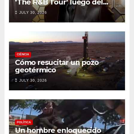
‘The R&B Tour’ luego del
drama de un fan
JULY 30, 2026
CIÉNCIA
Cómo resucitar un pozo
geotérmico
JULY 30, 2026
POLÍTICA
Un hombre enloquecido