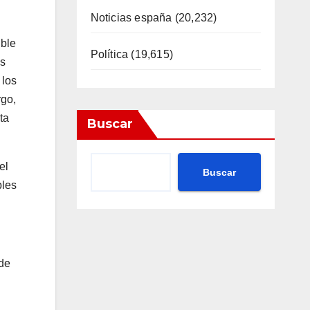
Noticias españa
(20,232)
ible
Política
(19,615)
os
 los
rgo,
ta
Buscar
el
Buscar
bles
 de