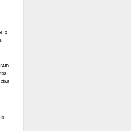
r lo
s.
kram
atos
ictas
 la