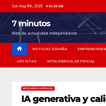
Skip
Sat. Aug 8th, 2026
4:41:57 AM
to
content
7 minutos
Web de actualidad independiente
NOTICIAS ESPAÑA
EMPRENDIMIE
ARTISTAS
INTELIGENCIA ARTIFICIAL
INTELIGENCIA ARTIFICIAL
IA generativa y ca