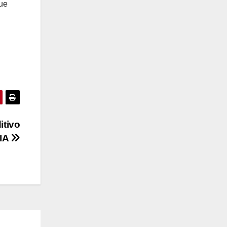
que
itivo
 IA