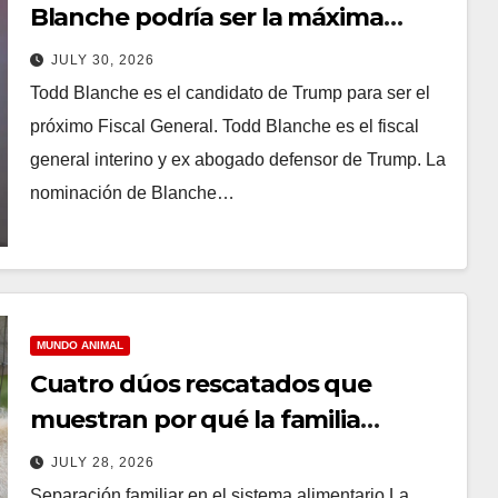
Blanche podría ser la máxima
humillación de Trump
JULY 30, 2026
Todd Blanche es el candidato de Trump para ser el
próximo Fiscal General. Todd Blanche es el fiscal
general interino y ex abogado defensor de Trump. La
nominación de Blanche…
MUNDO ANIMAL
Cuatro dúos rescatados que
muestran por qué la familia
debería ser para siempre
JULY 28, 2026
Separación familiar en el sistema alimentario La