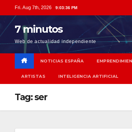
Skip
Fri. Aug 7th, 2026
9:03:37 PM
to
content
7 minutos
Web de actualidad independiente
NOTICIAS ESPAÑA
EMPRENDIMIE
ARTISTAS
INTELIGENCIA ARTIFICIAL
Tag:
ser