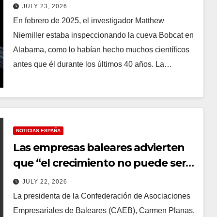
acechó sin ser detectada en una
JULY 23, 2026
cueva de Alabama durante
En febrero de 2025, el investigador Matthew
décadas
Niemiller estaba inspeccionando la cueva Bobcat en
Alabama, como lo habían hecho muchos científicos
antes que él durante los últimos 40 años. La…
NOTICIAS ESPAÑA
Las empresas baleares advierten
que “el crecimiento no puede ser
ilimitado” y piden una mejor
JULY 22, 2026
gestión del turismo
La presidenta de la Confederación de Asociaciones
Empresariales de Baleares (CAEB), Carmen Planas,