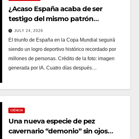
¿Acaso España acaba de ser
testigo del mismo patrón
inquietante sobre el que el Reino
JULY 24, 2026
Unido ha estado advirtiendo
El triunfo de España en la Copa Mundial seguirá
durante años? « Noticias
siendo un logro deportivo histórico recordado por
semanales del euro
millones de personas. Crédito de la foto: imagen
generada por IA. Cuatro días después…
CIÉNCIA
Una nueva especie de pez
cavernario “demonio” sin ojos