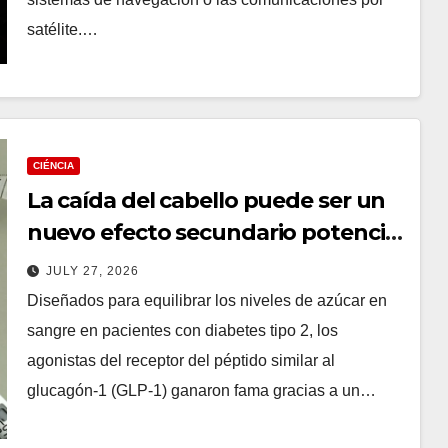
satélite.…
CIÉNCIA
La caída del cabello puede ser un
nuevo efecto secundario potencial
de los medicamentos para bajar de
JULY 27, 2026
peso GLP-1
Diseñados para equilibrar los niveles de azúcar en
sangre en pacientes con diabetes tipo 2, los
agonistas del receptor del péptido similar al
glucagón-1 (GLP-1) ganaron fama gracias a un…