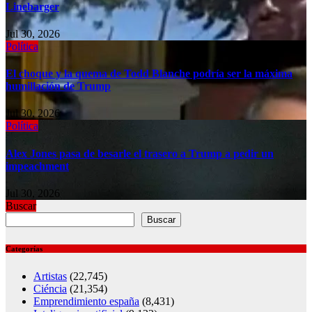
Linebarger
Jul 30, 2026
Política
El choque y la quema de Todd Blanche podría ser la máxima
humillación de Trump
Jul 30, 2026
Política
Alex Jones pasa de besarle el trasero a Trump a pedir un
impeachment
Jul 30, 2026
Buscar
Buscar
Categorías
Artistas
(22,745)
Ciéncia
(21,354)
Emprendimiento españa
(8,431)