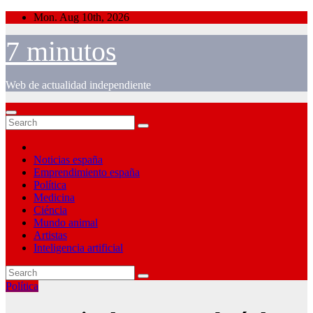
Skip
Mon. Aug 10th, 2026
to
content
7 minutos
Web de actualidad independiente
Noticias españa
Emprendimiento españa
Política
Medicina
Ciéncia
Mundo animal
Artistas
Inteligencia artificial
Política