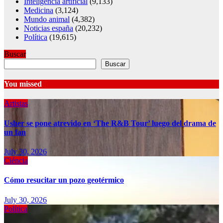
Inteligencia artificial
(9,133)
Medicina
(3,124)
Mundo animal
(4,382)
Noticias españa
(20,232)
Política
(19,615)
Buscar
Buscar
You missed
Artistas
Usher se pone atrevido en ‘The R&B Tour’ luego del drama de
un fan
July 30, 2026
Ciéncia
Cómo resucitar un pozo geotérmico
July 30, 2026
Política