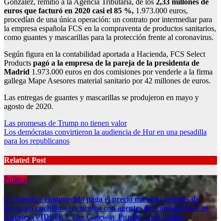
González, remitió a la Agencia Tributaria, de los
2,33 millones de
euros que facturó en 2020 casi el 85 %,
1.973.000 euros,
procedían de una única operación: un contrato por intermediar para
la empresa española FCS en la compraventa de productos sanitarios,
como guantes y mascarillas para la protección frente al coronavirus.
Según figura en la contabilidad aportada a Hacienda, FCS Select
Products
pagó a la empresa de la pareja de la presidenta de
Madrid
1.973.000 euros en dos comisiones por venderle a la firma
gallega Mape Asesores material sanitario por 42 millones de euros.
Las entregas de guantes y mascarillas se produjeron en mayo y
agosto de 2020.
Post
Las promesas de Trump no tienen valor
Los demócratas convirtieron la audiencia de Hur en una pesadilla
navigation
para los republicanos
Related Post
Política
Un hombre enloquecido paga el precio máximo después de
llevar un cuchillo a un tiroteo con agentes del condado de Los
Ángeles (VIDEO) * The Gateway Pundit * por Cullen