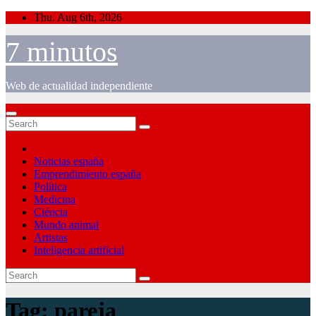
Skip
Thu. Aug 6th, 2026
to
content
7 minutos
Web de actualidad independiente
Noticias españa
Emprendimiento españa
Política
Medicina
Ciéncia
Mundo animal
Artistas
Inteligencia artificial
Tag:
pareja