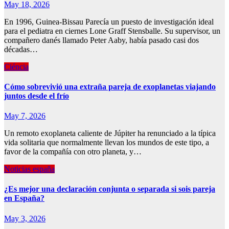
May 18, 2026
En 1996, Guinea-Bissau Parecía un puesto de investigación ideal
para el pediatra en ciernes Lone Graff Stensballe. Su supervisor, un
compañero danés llamado Peter Aaby, había pasado casi dos
décadas…
Ciéncia
Cómo sobrevivió una extraña pareja de exoplanetas viajando
juntos desde el frío
May 7, 2026
Un remoto exoplaneta caliente de Júpiter ha renunciado a la típica
vida solitaria que normalmente llevan los mundos de este tipo, a
favor de la compañía con otro planeta, y…
Noticias españa
¿Es mejor una declaración conjunta o separada si sois pareja
en España?
May 3, 2026