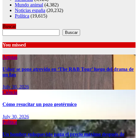
Mundo animal
(4,382)
Noticias españa
(20,232)
Política
(19,615)
Buscar
Buscar
You missed
Artistas
Usher se pone atrevido en ‘The R&B Tour’ luego del drama de
un fan
July 30, 2026
Ciéncia
Cómo resucitar un pozo geotérmico
July 30, 2026
Política
Un hombre enloquecido paga el precio máximo después de