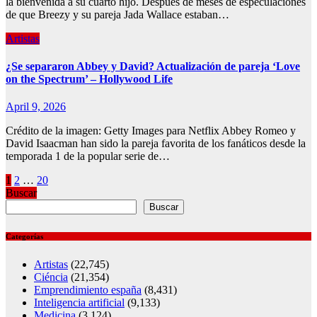
la bienvenida a su cuarto hijo. Después de meses de especulaciones
de que Breezy y su pareja Jada Wallace estaban…
Artistas
¿Se separaron Abbey y David? Actualización de pareja ‘Love
on the Spectrum’ – Hollywood Life
April 9, 2026
Crédito de la imagen: Getty Images para Netflix Abbey Romeo y
David Isaacman han sido la pareja favorita de los fanáticos desde la
temporada 1 de la popular serie de…
Posts
1
2
…
20
Buscar
pagination
Buscar
Categorías
Artistas
(22,745)
Ciéncia
(21,354)
Emprendimiento españa
(8,431)
Inteligencia artificial
(9,133)
Medicina
(3,124)