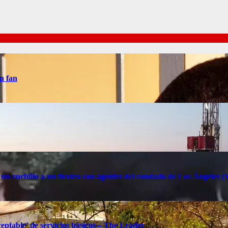
n fan
 un cuchillo a un tiroteo con agentes del condado de Los Ángele
eptable’ de servicios básicos – The Leader