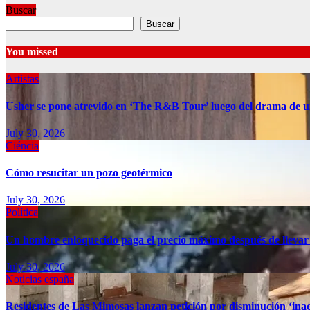
Buscar
Buscar
You missed
Artistas
Usher se pone atrevido en ‘The R&B Tour’ luego del drama de u
July 30, 2026
Ciéncia
Cómo resucitar un pozo geotérmico
July 30, 2026
Política
Un hombre enloquecido paga el precio máximo después de llevar
July 30, 2026
Noticias españa
Residentes de Las Mimosas lanzan petición por disminución ‘inac