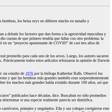
as hembras, los beisa oryx no difieren mucho en tamaño y
n a debatir los factores que dan forma a la agresividad masculina y
io cuenta de que primero tendría que lidiar con otro problema: la
tió en un “proyecto apasionante de COVID” de casi tres años de
ral promedio para cada uno de los sexos. Luego, los autores sacaron
k. Prácticamente todos estos artículos reforzaron la opinión de Darwin
r: un estudio de
1976
por la bióloga Katherine Ralls. Observó los
xtremo y que las hembras más grandes también eran sorprendentemente
sobre los machos más grandes había existido durante 100 años, así que
“oscuros” publicados hace décadas, dice. Buscaban no sólo promedios
a determinar si una especie realmente parecía ser dimórfica.
carnívoros, primates y ungulados. Ella y sus colegas corrigieron esto