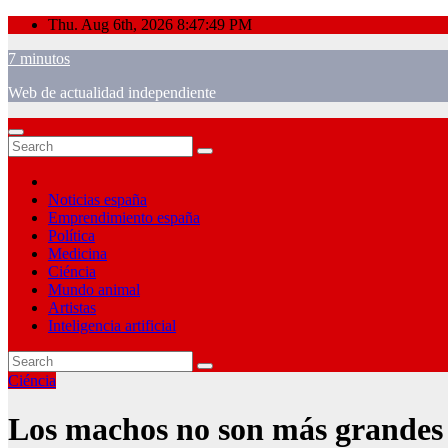
Skip
Thu. Aug 6th, 2026
8:47:50 PM
to
7 minutos
content
Web de actualidad independiente
Noticias españa
Emprendimiento españa
Política
Medicina
Ciéncia
Mundo animal
Artistas
Inteligencia artificial
Ciéncia
Los machos no son más grandes 