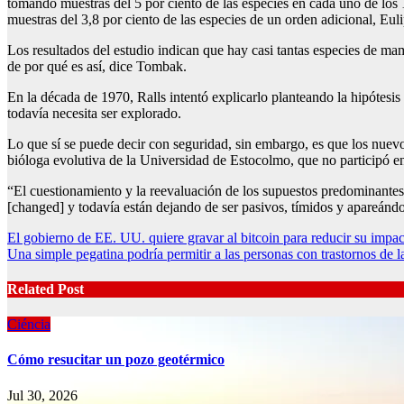
tomando muestras del 5 por ciento de las especies en cada uno de lo
muestras del 3,8 por ciento de las especies de un orden adicional, Eul
Los resultados del estudio indican que hay casi tantas especies de 
de por qué es así, dice Tombak.
En la década de 1970, Ralls intentó explicarlo planteando la hipótesi
todavía necesita ser explorado.
Lo que sí se puede decir con seguridad, sin embargo, es que los nuevos
bióloga evolutiva de la Universidad de Estocolmo, que no participó en 
“El cuestionamiento y la reevaluación de los supuestos predominantes 
[changed] y todavía están dejando de ser pasivos, tímidos y apareán
Post
El gobierno de EE. UU. quiere gravar al bitcoin para reducir su impa
Una simple pegatina podría permitir a las personas con trastornos de l
navigation
Related Post
Ciéncia
Cómo resucitar un pozo geotérmico
Jul 30, 2026