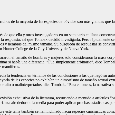
machos de la mayoría de las especies de bóvidos son más grandes que l
 de que ella y otros investigadores en un seminario en línea comenzara
a respuesta, así que Tombak decidió investigarla. Pero rápidamente se d
achos y hembras del mismo tamaño. Su búsqueda de respuestas se convir
en Hunter College de la City University de Nueva York.
araron el tamaño de hombres y mujeres solo consideraron la masa corpo
minar si había una diferencia. “Fue simplemente arbitrario”, dice Tomba
e mamíferos.
ía la tendencia en términos de las conclusiones a las que llegó su auto
mayoría de las especies no exhibían un dimorfismo de tamaño sexual e
or alto o malinterpretados, dice Tombak. “Para entonces, la narrativa 
evisión exhaustiva de la literatura, recurriendo a menudo a artículos 
ianza alrededor de la media para poder aplicar pruebas estadísticas par
re este tema también se han inclinado hacia especies carismáticas como 