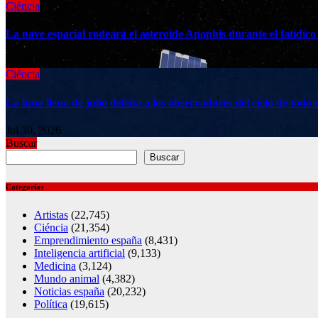
Ciéncia
La nave espacial rodeará el asteroide Apophis durante el fatídico
Jul 30, 2026
Ciéncia
La luna llena de julio deleita a los observadores del cielo de to
Jul 30, 2026
Buscar
Buscar
Categorías
Artistas
(22,745)
Ciéncia
(21,354)
Emprendimiento españa
(8,431)
Inteligencia artificial
(9,133)
Medicina
(3,124)
Mundo animal
(4,382)
Noticias españa
(20,232)
Política
(19,615)