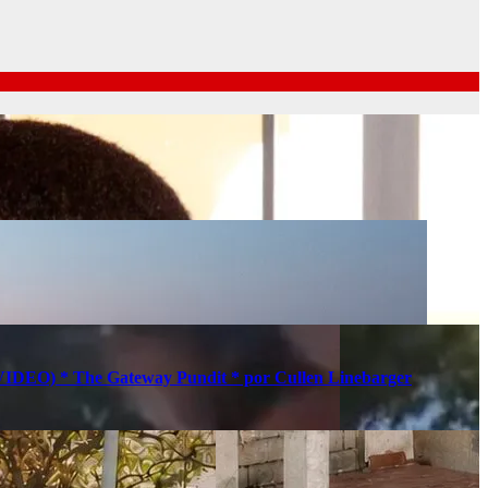
s (VIDEO) * The Gateway Pundit * por Cullen Linebarger