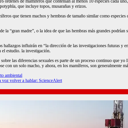
s 16 órdenes de mamíferos que contenían al menos 10 especies cada un
ipotyphla, que incluye topos, musarañas y erizos.
mamíferos que tienen machos y hembras de tamaño similar como especies
s de la “gran madre”, o la idea de que las hembras más grandes podrían
 hallazgos influirán en “la dirección de las investigaciones futuras y 
el estudio. la investigación.
sobre las diferencias sexuales es parte de un proceso continuo que yo 
dose con un solo macho, y ahora, en los mamíferos, son generalmente 
cto ambiental
a voz volver a hablar: ScienceAlert