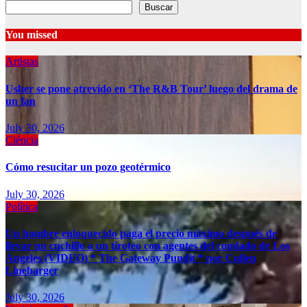
Buscar
You missed
Artistas
Usher se pone atrevido en ‘The R&B Tour’ luego del drama de
un fan
July 30, 2026
Ciéncia
Cómo resucitar un pozo geotérmico
July 30, 2026
Política
Un hombre enloquecido paga el precio máximo después de
llevar un cuchillo a un tiroteo con agentes del condado de Los
Ángeles (VIDEO) * The Gateway Pundit * por Cullen
Linebarger
July 30, 2026