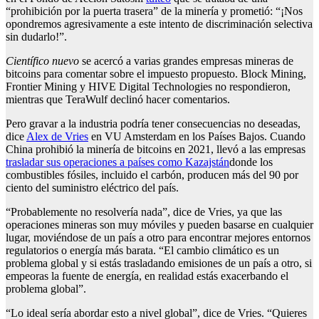
“prohibición por la puerta trasera” de la minería y prometió: “¡Nos
opondremos agresivamente a este intento de discriminación selectiva
sin dudarlo!”.
Científico nuevo
se acercó a varias grandes empresas mineras de
bitcoins para comentar sobre el impuesto propuesto. Block Mining,
Frontier Mining y HIVE Digital Technologies no respondieron,
mientras que TeraWulf declinó hacer comentarios.
Pero gravar a la industria podría tener consecuencias no deseadas,
dice
Alex de Vries
en VU Amsterdam en los Países Bajos. Cuando
China prohibió la minería de bitcoins en 2021, llevó a las empresas
trasladar sus operaciones a países como Kazajstán
donde los
combustibles fósiles, incluido el carbón, producen más del 90 por
ciento del suministro eléctrico del país.
“Probablemente no resolvería nada”, dice de Vries, ya que las
operaciones mineras son muy móviles y pueden basarse en cualquier
lugar, moviéndose de un país a otro para encontrar mejores entornos
regulatorios o energía más barata. “El cambio climático es un
problema global y si estás trasladando emisiones de un país a otro, si
empeoras la fuente de energía, en realidad estás exacerbando el
problema global”.
“Lo ideal sería abordar esto a nivel global”, dice de Vries. “Quieres