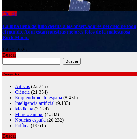
Jul 30, 2026
Ciéncia
La luna llena de julio deleita a los observadores del cielo de todo
el mundo. Aquí están nuestras mejores fotos de la majestuosa
Buck Moon.
Jul 30, 2026
Buscar
Buscar
Categorías
Artistas
(22,745)
Ciéncia
(21,354)
Emprendimiento españa
(8,431)
Inteligencia artificial
(9,133)
Medicina
(3,124)
Mundo animal
(4,382)
Noticias españa
(20,232)
Política
(19,615)
Buscar