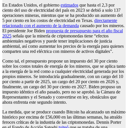
En Estados Unidos, el gobierno
estimados
que hasta el 2,3 por
ciento del uso de electricidad del país en 2023 se debió a solo 137
operaciones mineras, mientras que se ha producido un aumento del
5 por ciento en los costos de electricidad en Texas.
directamente
relacionado con el aumento de la demanda
causado por los mineros.
El presidente Joe Biden
propuesta de presupuesto para el año fiscal
2025
señala que la minería de criptomonedas tiene “efectos
ambientales negativos y puede tener implicaciones de justicia
ambiental, así como aumentar los precios de la energía para quienes
comparten una red eléctrica con mineros de activos digitales”.
Como tal, el presupuesto propone un impuesto del 30 por ciento
sobre los costos totales de energía de los mineros, que se aplica tanto
a la energía de la red como a cualquier electricidad generada por los
propios mineros. Se introduciría gradualmente, con un cargo del 10
por ciento a partir de 2025, un cargo del 20 por ciento en 2026 y,
finalmente, un cargo del 30 por ciento en 2027. Biden propuso un
impuesto idéntico el año pasado, pero no se aprobó. la Cámara de
Representantes y el Senado y convertirse en ley, obstáculos que
ahora enfrenta este segundo intento.
La medida, que se produce cuando Bitcoin ha alcanzado un máximo
histórico por encima de £56,000 en las últimas semanas, ha atraído
feroces críticas de la industria de las criptomonedas. Dennis Porter
en el Fondo de Acción Satoshi
tuiteó
que se trataba de una