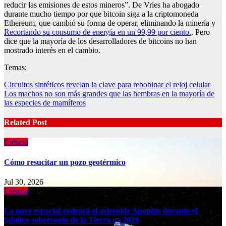
reducir las emisiones de estos mineros”. De Vries ha abogado
durante mucho tiempo por que bitcoin siga a la criptomoneda
Ethereum, que cambió su forma de operar, eliminando la minería y
Recortando su consumo de energía en un 99,99 por ciento.
. Pero
dice que la mayoría de los desarrolladores de bitcoins no han
mostrado interés en el cambio.
Temas:
Post
Circuitos sintéticos revelan la clave para rebobinar el reloj celular
Los machos no son más grandes que las hembras en la mayoría de
navigation
las especies de mamíferos
Related Post
Ciéncia
Cómo resucitar un pozo geotérmico
Jul 30, 2026
Ciéncia
La nave espacial rodeará el asteroide Apophis durante el
fatídico sobrevuelo de la Tierra en 2029