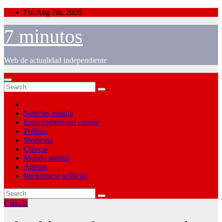
Skip
Fri. Aug 7th, 2026
to
content
7 minutos
Web de actualidad independiente
Noticias españa
Emprendimiento españa
Política
Medicina
Ciéncia
Mundo animal
Artistas
Inteligencia artificial
Ciéncia