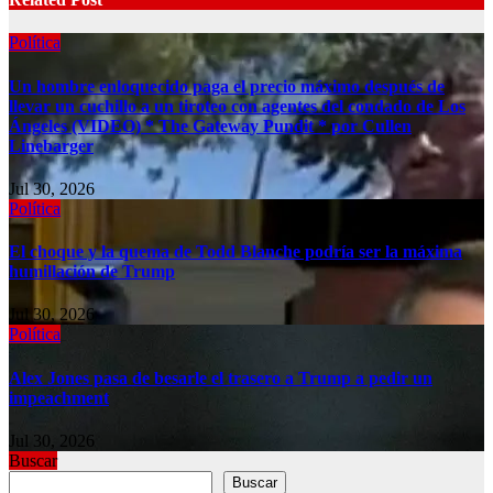
Política
Un hombre enloquecido paga el precio máximo después de
llevar un cuchillo a un tiroteo con agentes del condado de Los
Ángeles (VIDEO) * The Gateway Pundit * por Cullen
Linebarger
Jul 30, 2026
Política
El choque y la quema de Todd Blanche podría ser la máxima
humillación de Trump
Jul 30, 2026
Política
Alex Jones pasa de besarle el trasero a Trump a pedir un
impeachment
Jul 30, 2026
Buscar
Buscar