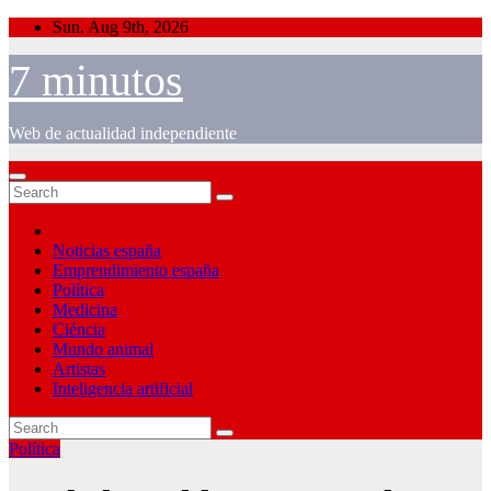
Skip
Sun. Aug 9th, 2026
to
content
7 minutos
Web de actualidad independiente
Noticias españa
Emprendimiento españa
Política
Medicina
Ciéncia
Mundo animal
Artistas
Inteligencia artificial
Política