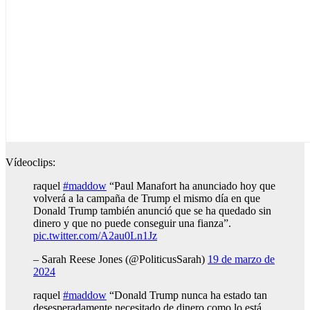
Vídeoclips:
raquel
#maddow
“Paul Manafort ha anunciado hoy que
volverá a la campaña de Trump el mismo día en que
Donald Trump también anunció que se ha quedado sin
dinero y que no puede conseguir una fianza”.
pic.twitter.com/A2au0Ln1Jz
– Sarah Reese Jones (@PoliticusSarah)
19 de marzo de
2024
raquel
#maddow
“Donald Trump nunca ha estado tan
desesperadamente necesitado de dinero como lo está