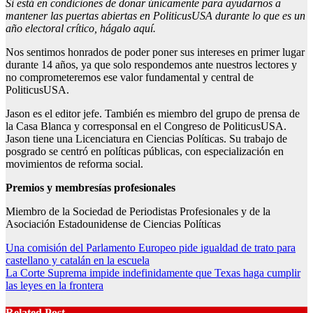
Si está en condiciones de donar únicamente para ayudarnos a
mantener las puertas abiertas en PoliticusUSA durante lo que es un
año electoral crítico, hágalo aquí.
Nos sentimos honrados de poder poner sus intereses en primer lugar
durante 14 años, ya que solo respondemos ante nuestros lectores y
no comprometeremos ese valor fundamental y central de
PoliticusUSA.
Jason es el editor jefe. También es miembro del grupo de prensa de
la Casa Blanca y corresponsal en el Congreso de PoliticusUSA.
Jason tiene una Licenciatura en Ciencias Políticas. Su trabajo de
posgrado se centró en políticas públicas, con especialización en
movimientos de reforma social.
Premios y membresías profesionales
Miembro de la Sociedad de Periodistas Profesionales y de la
Asociación Estadounidense de Ciencias Políticas
Post
Una comisión del Parlamento Europeo pide igualdad de trato para
castellano y catalán en la escuela
navigation
La Corte Suprema impide indefinidamente que Texas haga cumplir
las leyes en la frontera
Related Post