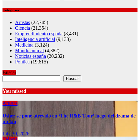
Categorías
Artistas
(22,745)
Ciéncia
(21,354)
Emprendimiento españa
(8,431)
Inteligencia artificial
(9,133)
Medicina
(3,124)
Mundo animal
(4,382)
Noticias españa
(20,232)
Política
(19,615)
Buscar
Buscar
You missed
Artistas
Usher se pone atrevido en ‘The R&B Tour’ luego del drama de
un fan
July 30, 2026
Ciéncia