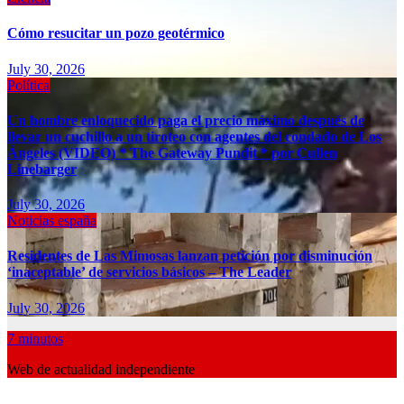
Cómo resucitar un pozo geotérmico
July 30, 2026
Política
Un hombre enloquecido paga el precio máximo después de
llevar un cuchillo a un tiroteo con agentes del condado de Los
Ángeles (VIDEO) * The Gateway Pundit * por Cullen
Linebarger
July 30, 2026
Noticias españa
Residentes de Las Mimosas lanzan petición por disminución
‘inaceptable’ de servicios básicos – The Leader
July 30, 2026
7 minutos
Web de actualidad independiente