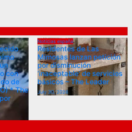
Noticias españa
ecido
Residentes de Las
ximo
Mimosas lanzan petición
 un
por disminución
eo con
‘inaceptable’ de servicios
ado de
básicos – The Leader
O) * The
July 30, 2026
por