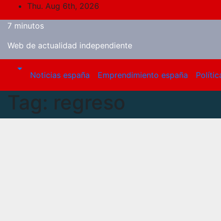
Skip
Thu. Aug 6th, 2026
to
7 minutos
content
Web de actualidad independiente
Noticias españa
Emprendimiento españa
Polític
Tag:
regreso