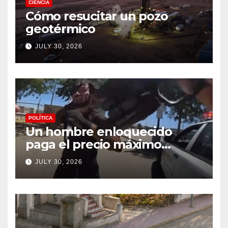
CIÉNCIA
Cómo resucitar un pozo
geotérmico
JULY 30, 2026
POLÍTICA
Un hombre enloquecido
paga el precio máximo
después de llevar un cuchillo
JULY 30, 2026
a un tiroteo con agentes del
condado de Los Ángeles
(VIDEO) * The Gateway
Pundit * por Cullen
Linebarger