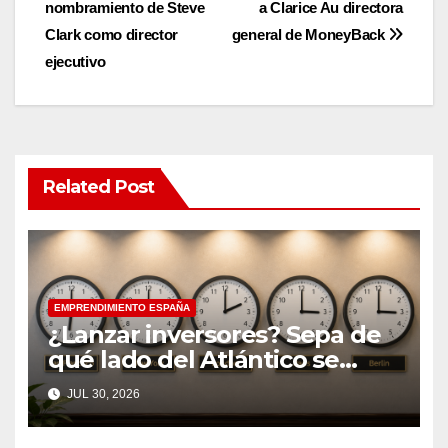
nombramiento de Steve
a Clarice Au directora
navigation
Clark como director
general de MoneyBack
ejecutivo
Related Post
EMPRENDIMIENTO ESPAÑA
¿Lanzar inversores? Sepa de
qué lado del Atlántico se
encuentra
JUL 30, 2026