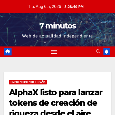
Skip
Thu. Aug 6th, 2026
3:28:41 PM
to
content
7 minutos
Web de actualidad independiente
EMPRENDIMIENTO ESPAÑA
AlphaX listo para lanzar
tokens de creación de
riqueza desde el aire