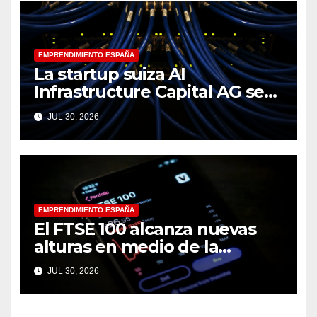
EMPRENDIMIENTO ESPAÑA
La startup suiza AI
Infrastructure Capital AG se
lanza con 16 millones de
JUL 30, 2026
euros para abordar el cuello
de botella en la computación
de la IA
EMPRENDIMIENTO ESPAÑA
El FTSE 100 alcanza nuevas
alturas en medio de la
incertidumbre del mercado
JUL 30, 2026
de la IA