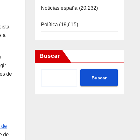
Noticias españa
(20,232)
Política
(19,615)
pista
s a
Buscar
e
gir
tes de
Buscar
 de
e de