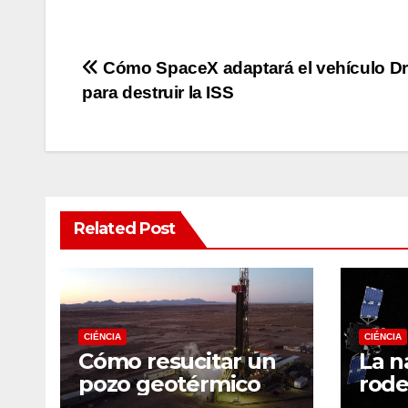
Post
Cómo SpaceX adaptará el vehículo D
para destruir la ISS
navigation
Related Post
CIÉNCIA
CIÉNCIA
Cómo resucitar un
La n
pozo geotérmico
rode
Apop