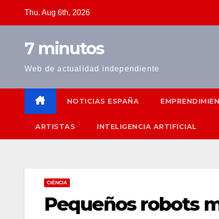
Skip
Thu. Aug 6th, 2026
to
content
7 minutos
Web de actualidad independiente
NOTICIAS ESPAÑA
EMPRENDIMIE
ARTISTAS
INTELIGENCIA ARTIFICIAL
CIÉNCIA
Pequeños robots 