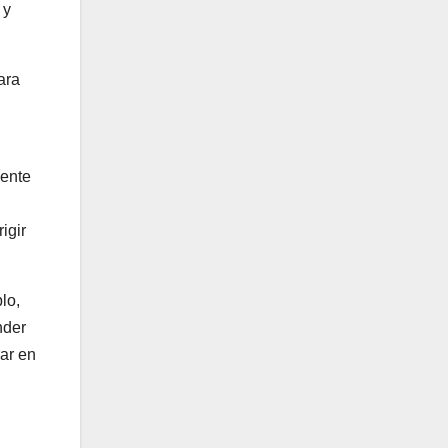
 y
ara
n
mente
igir
lo,
nder
rar en