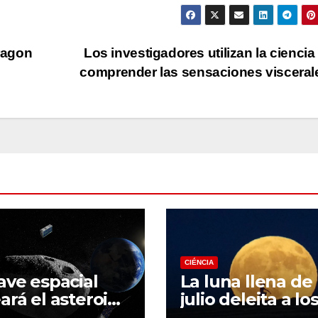
ragon
Los investigadores utilizan la ciencia
comprender las sensaciones viscera
CIÉNCIA
ave espacial
La luna llena de
ará el asteroide
julio deleita a lo
his durante el
observadores de