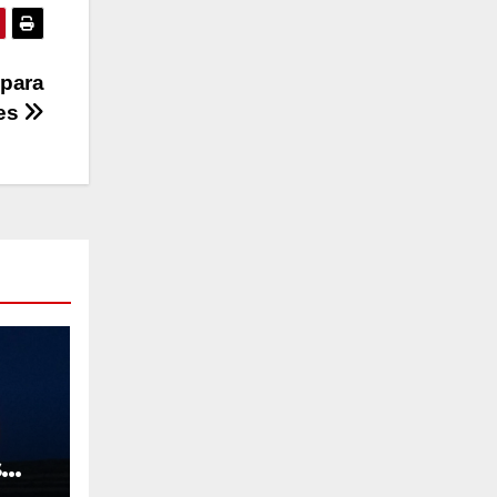
 para
les
s
l