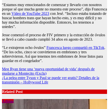
“Estamos muy emocionados de comenzar y llevarlo con nosotros
porque sé que mucha gente no muestra este proceso”, dijo Francesca
en un
Vídeo de YouTube 2023
con Jesé. “Incluso estaba tratando de
buscar hombres trans que hayan hecho esto, y es muy difícil y no
hay mucha información disponible. Entonces, los tenemos a
ustedes”.
Jesse comenzó el proceso de FIV primero y la extracción de óvulos
se llevó a cabo cuando cumplió 34 años en agosto de 2023.
“Le extrajeron ocho óvulos”
Francesca luego compartió en TikTok
.
“De los ocho, cinco se convirtieron en embriones y tres
sobrevivieron. Así que tenemos tres embriones de Jesse listos para
guardar en el congelador”.
Post
Meg Ryan tiene una ‘nueva oportunidad de vida’ después de
mudarse a Montecito (Exclu)
navigation
¿La pelea entre Tyson y Paul se puede ver gratis? Detalles de la
transmisión – Hollywood Life
Related Post
Artistas