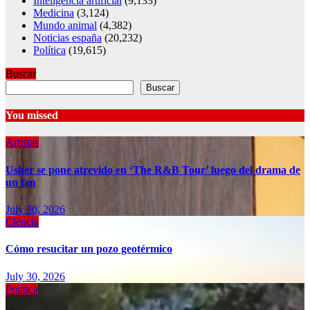
Inteligencia artificial
(9,133)
Medicina
(3,124)
Mundo animal
(4,382)
Noticias españa
(20,232)
Política
(19,615)
Buscar
Buscar
You missed
Artistas
Usher se pone atrevido en ‘The R&B Tour’ luego del drama de
un fan
July 30, 2026
Ciéncia
Cómo resucitar un pozo geotérmico
July 30, 2026
Política