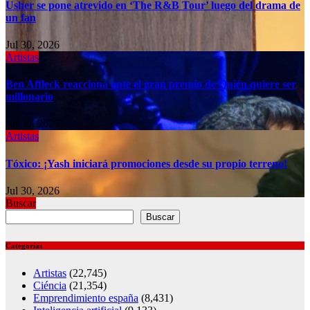
Usher se pone atrevido en ‘The R&B Tour’ luego del drama de
un fan
Jul 30, 2026
Artistas
Ben Affleck reacciona ante el gran premio de Quién quiere ser
millonario
Jul 30, 2026
Artistas
Tóxico: ¡Yash iniciará promociones desde su propio terreno!
Jul 30, 2026
Buscar
Buscar
Categorías
Artistas
(22,745)
Ciéncia
(21,354)
Emprendimiento españa
(8,431)