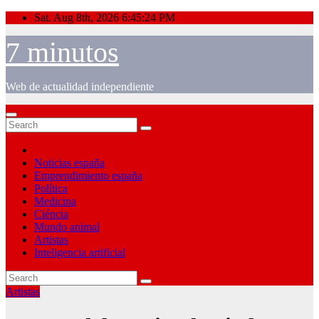
Skip
Sat. Aug 8th, 2026
6:45:24 PM
to
content
7 minutos
Web de actualidad independiente
Noticias españa
Emprendimiento españa
Política
Medicina
Ciéncia
Mundo animal
Artistas
Inteligencia artificial
Artistas