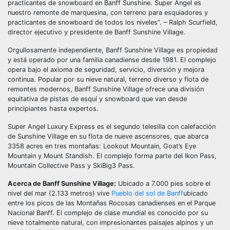
practicantes de snowboard en Banff Sunshine. Super Angel es
nuestro remonte de marquesina, con terreno para esquiadores y
practicantes de snowboard de todos los niveles”. – Ralph Scurfield,
director ejecutivo y presidente de Banff Sunshine Village.
Orgullosamente independiente, Banff Sunshine Village es propiedad
y está operado por una familia canadiense desde 1981. El complejo
opera bajo el axioma de seguridad, servicio, diversión y mejora
continua. Popular por su nieve natural, terreno diverso y flota de
remontes modernos, Banff Sunshine Village ofrece una división
equitativa de pistas de esquí y snowboard que van desde
principiantes hasta expertos.
Super Angel Luxury Express es el segundo telesilla con calefacción
de Sunshine Village en su flota de nueve ascensores, que abarca
3358 acres en tres montañas: Lookout Mountain, Goat’s Eye
Mountain y Mount Standish. El complejo forma parte del Ikon Pass,
Mountain Collective Pass y SkiBig3 Pass.
Acerca de Banff Sunshine Village:
Ubicado a 7.000 pies sobre el
nivel del mar (2.133 metros) vive
Pueblo del sol de Banff
ubicado
entre los picos de las Montañas Rocosas canadienses en el Parque
Nacional Banff. El complejo de clase mundial es conocido por su
nieve totalmente natural, con impresionantes paisajes alpinos y un