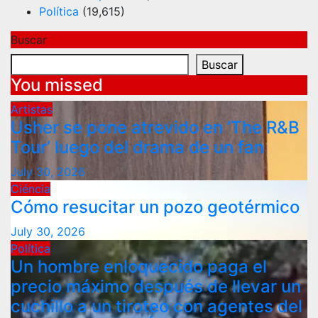
Política
(19,615)
Buscar
Buscar
You missed
Artistas
Usher se pone atrevido en ‘The R&B
Tour’ luego del drama de un fan
July 30, 2026
Ciéncia
Cómo resucitar un pozo geotérmico
July 30, 2026
Política
Un hombre enloquecido paga el
precio máximo después de llevar un
cuchillo a un tiroteo con agentes del