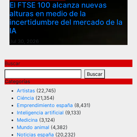
El FTSE 100 alcanza nuevas
alturas en medio de la
incertidumbre del mercado de la
IA
Jul 30, 2026
Buscar
Buscar
Categorías
Artistas
(22,745)
Ciéncia
(21,354)
Emprendimiento españa
(8,431)
Inteligencia artificial
(9,133)
Medicina
(3,124)
Mundo animal
(4,382)
Noticias españa
(20,232)