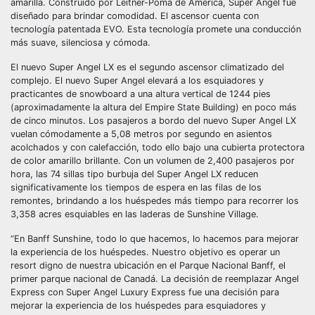
amarilla. Construido por Leitner-Poma de América, Super Angel fue
diseñado para brindar comodidad. El ascensor cuenta con
tecnología patentada EVO. Esta tecnología promete una conducción
más suave, silenciosa y cómoda.
El nuevo Super Angel LX es el segundo ascensor climatizado del
complejo. El nuevo Super Angel elevará a los esquiadores y
practicantes de snowboard a una altura vertical de 1244 pies
(aproximadamente la altura del Empire State Building) en poco más
de cinco minutos. Los pasajeros a bordo del nuevo Super Angel LX
vuelan cómodamente a 5,08 metros por segundo en asientos
acolchados y con calefacción, todo ello bajo una cubierta protectora
de color amarillo brillante. Con un volumen de 2,400 pasajeros por
hora, las 74 sillas tipo burbuja del Super Angel LX reducen
significativamente los tiempos de espera en las filas de los
remontes, brindando a los huéspedes más tiempo para recorrer los
3,358 acres esquiables en las laderas de Sunshine Village.
“En Banff Sunshine, todo lo que hacemos, lo hacemos para mejorar
la experiencia de los huéspedes. Nuestro objetivo es operar un
resort digno de nuestra ubicación en el Parque Nacional Banff, el
primer parque nacional de Canadá. La decisión de reemplazar Angel
Express con Super Angel Luxury Express fue una decisión para
mejorar la experiencia de los huéspedes para esquiadores y