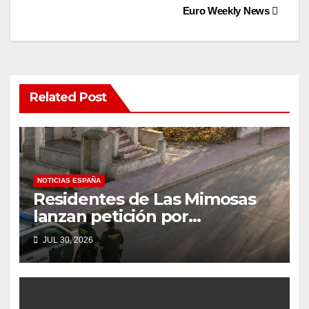
navigation
Euro Weekly News
Related Post
NOTICIAS ESPAÑA
Residentes de Las Mimosas
lanzan petición por
disminución ‘inaceptable’ de
JUL 30, 2026
servicios básicos – The Leader