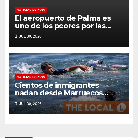
NOTICIAS ESPAÑA
El aeropuerto de Palma es
uno de los peores por las
colas en el control fronterizo
JUL 30, 2026
EES para los británicos que se
dirigen a Mallorca según
Which?
NOTICIAS ESPAÑA
Cientos de inmigrantes
nadan desde Marruecos
hasta el territorio español de
JUL 30, 2026
Ceuta