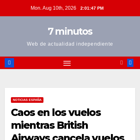
Skip
Mon. Aug 10th, 2026
2:01:47 PM
to
content
7 minutos
Web de actualidad independiente
NOTICIAS ESPAÑA
Caos en los vuelos
mientras British
Airways cancela vuelos