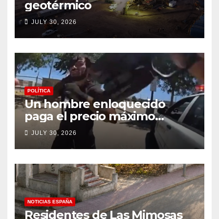
geotérmico
JULY 30, 2026
POLÍTICA
Un hombre enloquecido
paga el precio máximo
después de llevar un cuchillo
JULY 30, 2026
a un tiroteo con agentes del
condado de Los Ángeles
(VIDEO) * The Gateway
Pundit * por Cullen
Linebarger
NOTICIAS ESPAÑA
Residentes de Las Mimosas