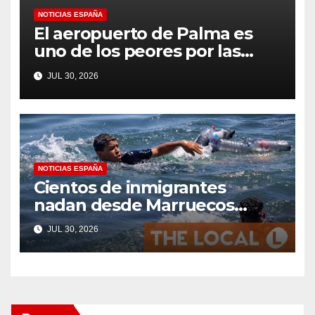
NOTICIAS ESPAÑA
El aeropuerto de Palma es
uno de los peores por las
colas en el control fronterizo
JUL 30, 2026
EES para los británicos que se
dirigen a Mallorca según
Which?
NOTICIAS ESPAÑA
Cientos de inmigrantes
nadan desde Marruecos
hasta el territorio español de
JUL 30, 2026
Ceuta