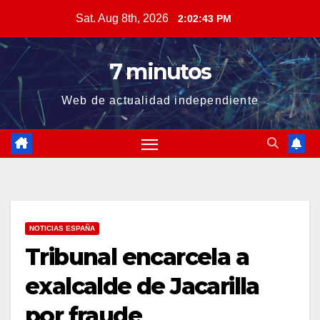
Skip
Sat. Aug 8th, 2026
2:02:44 PM
to
content
7 minutos
Web de actualidad independiente
NOTICIAS ESPAÑA
Tribunal encarcela a
exalcalde de Jacarilla
por fraude