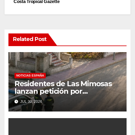
Costa Tropical Gazette
Related Post
NOTICIAS ESPAÑA
Residentes de Las Mimosas
lanzan petición por
disminución ‘inaceptable’ de
JUL 30, 2026
servicios básicos – The Leader