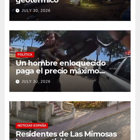
JULY 30, 2026
POLÍTICA
Un hombre enloquecido
paga el precio máximo
después de llevar un cuchillo
JULY 30, 2026
a un tiroteo con agentes del
condado de Los Ángeles
(VIDEO) * The Gateway
Pundit * por Cullen
Linebarger
NOTICIAS ESPAÑA
Residentes de Las Mimosas