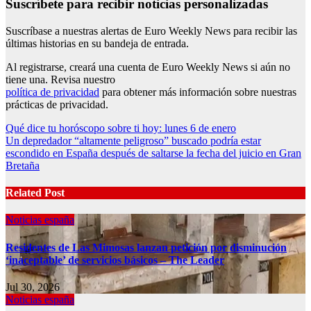
Suscríbete para recibir noticias personalizadas
Suscríbase a nuestras alertas de Euro Weekly News para recibir las
últimas historias en su bandeja de entrada.
Al registrarse, creará una cuenta de Euro Weekly News si aún no
tiene una. Revisa nuestro
política de privacidad
para obtener más información sobre nuestras
prácticas de privacidad.
Post
Qué dice tu horóscopo sobre ti hoy: lunes 6 de enero
Un depredador “altamente peligroso” buscado podría estar
navigation
escondido en España después de saltarse la fecha del juicio en Gran
Bretaña
Related Post
Noticias españa
Residentes de Las Mimosas lanzan petición por disminución
‘inaceptable’ de servicios básicos – The Leader
Jul 30, 2026
Noticias españa