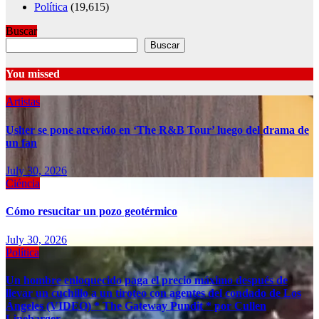
Política
(19,615)
Buscar
Buscar
You missed
Artistas
Usher se pone atrevido en ‘The R&B Tour’ luego del drama de
un fan
July 30, 2026
Ciéncia
Cómo resucitar un pozo geotérmico
July 30, 2026
Política
Un hombre enloquecido paga el precio máximo después de
llevar un cuchillo a un tiroteo con agentes del condado de Los
Ángeles (VIDEO) * The Gateway Pundit * por Cullen
Linebarger