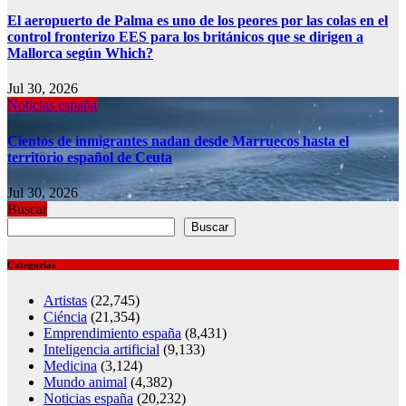
El aeropuerto de Palma es uno de los peores por las colas en el
control fronterizo EES para los británicos que se dirigen a
Mallorca según Which?
Jul 30, 2026
Noticias españa
Cientos de inmigrantes nadan desde Marruecos hasta el
territorio español de Ceuta
Jul 30, 2026
Buscar
Buscar
Categorías
Artistas
(22,745)
Ciéncia
(21,354)
Emprendimiento españa
(8,431)
Inteligencia artificial
(9,133)
Medicina
(3,124)
Mundo animal
(4,382)
Noticias españa
(20,232)