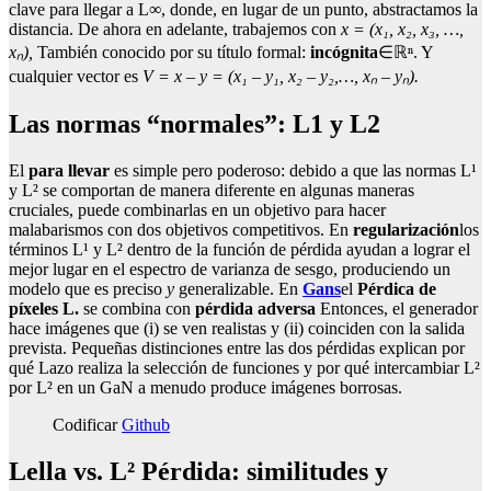
clave para llegar a L∞, donde, en lugar de un punto, abstractamos la
distancia. De ahora en adelante, trabajemos con
x = (x₁, x₂, x₃, …,
xₙ),
También conocido por su título formal:
incógnita
∈ℝⁿ. Y
cualquier vector es
V = x – y = (x₁ – y₁, x₂ – y₂,…, xₙ – yₙ).
Las normas “normales”: L1 y L2
El
para llevar
es simple pero poderoso: debido a que las normas L¹
y L² se comportan de manera diferente en algunas maneras
cruciales, puede combinarlas en un objetivo para hacer
malabarismos con dos objetivos competitivos. En
regularización
los
términos L¹ y L² dentro de la función de pérdida ayudan a lograr el
mejor lugar en el espectro de varianza de sesgo, produciendo un
modelo que es preciso
y
generalizable. En
Gans
el
Pérdica de
píxeles L.
se combina con
pérdida adversa
Entonces, el generador
hace imágenes que (i) se ven realistas y (ii) coinciden con la salida
prevista. Pequeñas distinciones entre las dos pérdidas explican por
qué Lazo realiza la selección de funciones y por qué intercambiar L²
por L² en un GaN a menudo produce imágenes borrosas.
Codificar
Github
Lella vs. L² Pérdida: similitudes y