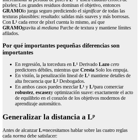
píxeles; Los grandes residuos dominan el objetivo, entonces
GRAMO
lo juega seguro prediciendo el
significar
de todas las
texturas plausibles: resultado: salidas más suaves y más borrosas.
Con
L¹
cada error de píxel cuenta lo mismo, así que
GRAMO
gravita al
mediana
Parche de textura y mantiene límites
afilados.
Por qué importantes pequeñas diferencias son
importantes
En regresión, la torcedura en
L¹
Derivado
Lazo
cero
predictores débiles, mientras que
Cresta
Solo los empuja.
En visión, la penalización lineal de
L¹
mantiene detalles de
alta frecuencia que
L²
Desbogados.
En ambos casos puedes mezclar
L¹
y
L²
para comerciar
robustez
,
escasez
y optimización suave: exactamente el acto
de equilibrio en el corazón de los objetivos modernos de
aprendizaje automático.
Generalizar la distancia a Lᵖ
Antes de alcanzar
L∞
necesitamos hablar sobre las cuatro reglas
cada
norma
debe satisfacer: