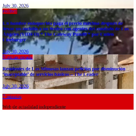
July 30, 2026
Política
Un hombre enloquecido paga el precio máximo después de
llevar un cuchillo a un tiroteo con agentes del condado de Los
Ángeles (VIDEO) * The Gateway Pundit * por Cullen
Linebarger
July 30, 2026
Noticias españa
Residentes de Las Mimosas lanzan petición por disminución
‘inaceptable’ de servicios básicos – The Leader
July 30, 2026
7 minutos
Web de actualidad independiente