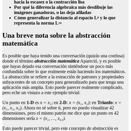
hacia la escasez o la contracción lisa
Por qué la diferencia algebraica más desdibuje las
imágenes ganadoras, o las deja afiladas
Cómo generalizar la distancia al espacio Lᵖ y lo que
representa la norma L∞
Una breve nota sobre la abstracción
matemática
Es posible que haya tenido una conversación (quizás una confusa)
donde el término
abstracción matemática
Apareció, y es posible
que hayas dejado esa conversación sintiéndose un poco más
confundida sobre lo que realmente están haciendo los matemáticos.
La abstracción se refiere a la extracción de patrones y propiedades
subyacentes de un concepto para generalizarlo para que tenga una
aplicación más amplia. Esto puede parecer realmente complicado,
pero eche un vistazo a este ejemplo trivial:
Un punto en
1-D
es
x = x₁
; en
2-D
:
x = (x₁, x₂)
; en
Triunfo
:
x =
(x₁, x₂, x₃)
. Ahora no sé sobre ti, pero no puedo visualizar 42
dimensiones, pero el mismo patrón me dice que un punto en 42
dimensiones sería
x = (x₁, …, x₄₂).
Esto puede parecer trivial, pero este concepto de abstracción es