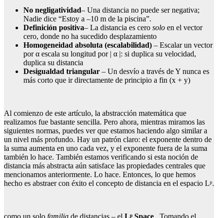
No negligatividad
– Una distancia no puede ser negativa;
Nadie dice “Estoy a –10 m de la piscina”.
Definición positiva
– La distancia es cero
solo
en el vector
cero, donde no ha sucedido desplazamiento
Homogeneidad absoluta (escalabilidad)
– Escalar un vector
por α escala su longitud por | α |: si duplica su velocidad,
duplica su distancia
Desigualdad triangular
– Un desvío a través de Y nunca es
más corto que ir directamente de principio a fin (x + y)
Al comienzo de este artículo, la abstracción matemática que
realizamos fue bastante sencilla. Pero ahora, mientras miramos las
siguientes normas, puedes ver que estamos haciendo algo similar a
un nivel más profundo. Hay un patrón claro: el exponente dentro de
la suma aumenta en uno cada vez, y el exponente fuera de la suma
también lo hace. También estamos verificando si esta noción de
distancia más abstracta aún satisface las propiedades centrales que
mencionamos anteriormente. Lo hace. Entonces, lo que hemos
hecho es abstraer con éxito el concepto de distancia en el espacio Lᵖ.
como un solo
familia
de distancias – el
Lᵖ Space
. Tomando el