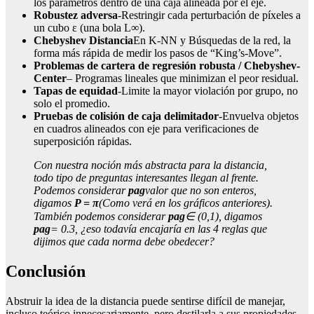
los parámetros dentro de una caja alineada por el eje.
Robustez adversa
-Restringir cada perturbación de píxeles a
un cubo ε (una bola L∞).
Chebyshev Distancia
En K-NN y Búsquedas de la red, la
forma más rápida de medir los pasos de “King’s-Move”.
Problemas de cartera de regresión robusta / Chebyshev-
Center
– Programas lineales que minimizan el peor residual.
Tapas de equidad
-Limite la mayor violación por grupo, no
solo el promedio.
Pruebas de colisión de caja delimitador
-Envuelva objetos
en cuadros alineados con eje para verificaciones de
superposición rápidas.
Con nuestra noción más abstracta para la distancia,
todo tipo de preguntas interesantes llegan al frente.
Podemos considerar
pag
valor que no son enteros,
digamos
P = π
(Como verá en los gráficos anteriores).
También podemos considerar
pag
∈ (0,1), digamos
pag
= 0.3, ¿eso todavía encajaría en las 4 reglas que
dijimos que cada norma debe obedecer?
Conclusión
Abstruir la idea de la distancia puede sentirse difícil de manejar,
incluso teórico innecesariamente, pero destilarla a sus propiedades