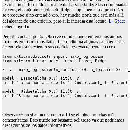
restricción en forma de diamante de Lasso establece las coordenadas
de cero, el conjunto esférico de Ridge simplemente las aprieta. No
se preocupe si no entendió eso, hay mucha teoría que está más allá
del alcance de este artículo, pero si le interesa esta lectura.
Lₚ Space
debería ayudar.
Pero de vuelta a punto. Observe cómo cuando entrenamos ambos
modelos en los mismos datos, Lasso elimina algunas características
de entrada estableciendo sus coeficientes exactamente en cero.
from sklearn.datasets import make_regression

from sklearn.linear_model import Lasso, Ridge

X, y = make_regression(n_samples=100, n_features=30, n_
model = Lasso(alpha=0.1).fit(X, y)

print("Lasso nonzero coeffs:", (model.coef_ != 0).sum()
model = Ridge(alpha=0.1).fit(X, y)

print("Ridge nonzero coeffs:", (model.coef_ != 0).sum()
Observe cómo si aumentamos
α
a 10 se eliminan muchas más
características. Esto puede ser bastante peligroso ya que podríamos
deshacernos de los datos informativos.