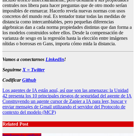
centrales nos libera para hacer preguntas que de otro modo serían
imposibles de enmarcar. Hacerlo revela nuevas normas con usos
concretos del mundo real. Es tentador tratar todas las medidas de
distancia como intercambiables, pero pequeñas diferencias
algebraicas dan a cada norma propiedades distintas que dan forma a
los modelos construidos sobre ellos. Desde la compensación de
varianza de sesgo en la regresión hasta la elección entre imágenes
nítidas o borrosas en Gans, importa cómo mida la distancia.
Vamos a conectarnos
LinkedIn
!
Seguirme
X = Twitter
Codificar
Github
Post
Los agentes de IA están aquí, así que son las amenazas: la Unidad
42 presenta los 10 principales riesgos de seguridad del agente de IA
navigation
Construyendo un agente cursor de Zapier a IA para leer, buscar y
enviar mensajes de Gmail utilizando el servidor del Protocolo de
contexto del modelo (MCP)
Related Post
Inteligencia artificial