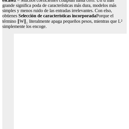
escasez
– Muchos coeficientes colapsan hasta cero. Un α más
grande significa poda de características más dura, modelos más
simples y menos ruido de las entradas irrelevantes. Con elso,
obtienes
Selección de características incorporada
Porque el
término ∥W∥₁ literalmente apaga pequeños pesos, mientras que L²
simplemente los encoge.