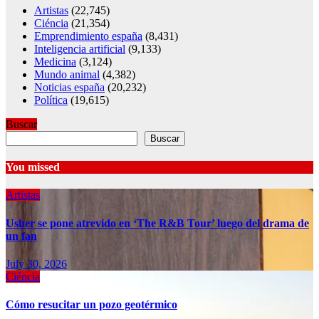
Artistas
(22,745)
Ciéncia
(21,354)
Emprendimiento españa
(8,431)
Inteligencia artificial
(9,133)
Medicina
(3,124)
Mundo animal
(4,382)
Noticias españa
(20,232)
Política
(19,615)
Buscar
Buscar
You missed
Artistas
Usher se pone atrevido en ‘The R&B Tour’ luego del drama de
un fan
July 30, 2026
Ciéncia
Cómo resucitar un pozo geotérmico