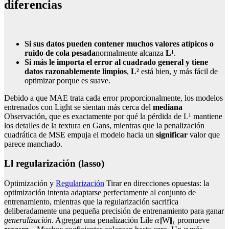
diferencias
Si sus datos pueden contener muchos valores atípicos o
ruido de cola pesada
normalmente alcanza
L¹
.
Si más le importa el error al cuadrado general y tiene
datos razonablemente limpios
,
L²
está bien, y más fácil de
optimizar porque es suave.
Debido a que MAE trata cada error proporcionalmente, los modelos
entrenados con Light se sientan más cerca del
mediana
Observación, que es exactamente por qué la pérdida de L¹ mantiene
los detalles de la textura en Gans, mientras que la penalización
cuadrática de MSE empuja el modelo hacia un
significar
valor que
parece manchado.
Ll regularización (lasso)
Optimización y
Regularización
Tirar en direcciones opuestas: la
optimización intenta adaptarse perfectamente al conjunto de
entrenamiento, mientras que la regularización sacrifica
deliberadamente una pequeña precisión de entrenamiento para ganar
generalización
. Agregar una penalización Lile 𝛼∥W∥₁ promueve