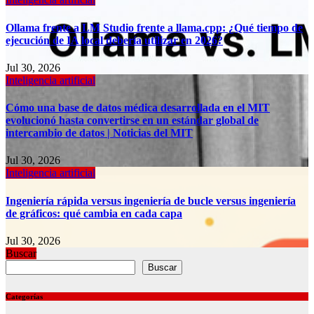
Ollama frente a LM Studio frente a llama.cpp: ¿Qué tiempo de
ejecución de IA local debería utilizar en 2026?
Jul 30, 2026
Inteligencia artificial
Cómo una base de datos médica desarrollada en el MIT
evolucionó hasta convertirse en un estándar global de
intercambio de datos | Noticias del MIT
Jul 30, 2026
Inteligencia artificial
Ingeniería rápida versus ingeniería de bucle versus ingeniería
de gráficos: qué cambia en cada capa
Jul 30, 2026
Buscar
Buscar
Categorías