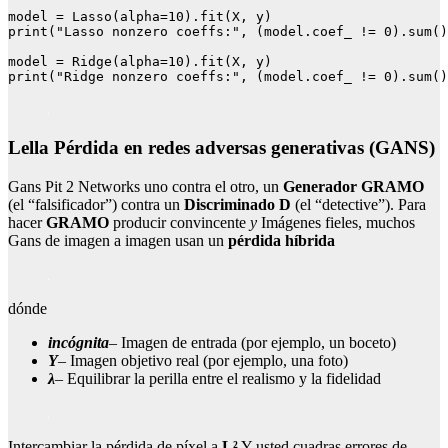
model = Lasso(alpha=10).fit(X, y)

print("Lasso nonzero coeffs:", (model.coef_ != 0).sum()
model = Ridge(alpha=10).fit(X, y)

print("Ridge nonzero coeffs:", (model.coef_ != 0).sum()
Lella Pérdida en redes adversas generativas (GANS)
Gans Pit 2 Networks uno contra el otro, un
Generador
GRAMO
(el “falsificador”) contra un
Discriminado
D
(el “detective”). Para
hacer
GRAMO
producir convincente
y
Imágenes fieles, muchos
Gans de imagen a imagen usan un
pérdida híbrida
dónde
incógnita
– Imagen de entrada (por ejemplo, un boceto)
Y
– Imagen objetivo real (por ejemplo, una foto)
λ
– Equilibrar la perilla entre el realismo y la fidelidad
Intercambiar la pérdida de píxel a
L²
Y usted cuadras errores de