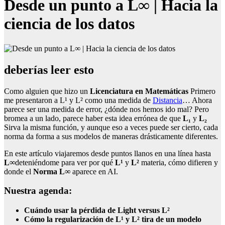
Desde un punto a L∞ | Hacia la
ciencia de los datos
deberías leer esto
Como alguien que hizo un
Licenciatura en Matemáticas
Primero
me presentaron a L¹ y L² como una medida de
Distancia
… Ahora
parece ser una medida de error, ¿dónde nos hemos ido mal? Pero
bromea a un lado, parece haber esta idea errónea de que
L₁
y
L₂
Sirva la misma función, y aunque eso a veces puede ser cierto, cada
norma da forma a sus modelos de maneras drásticamente diferentes.
En este artículo viajaremos desde puntos llanos en una línea hasta
L∞
deteniéndome para ver por qué
L¹
y
L²
materia, cómo difieren y
donde el
Norma L∞
aparece en AI.
Nuestra agenda:
Cuándo usar la pérdida de Light versus L²
Cómo la regularización de L¹ y L² tira de un modelo