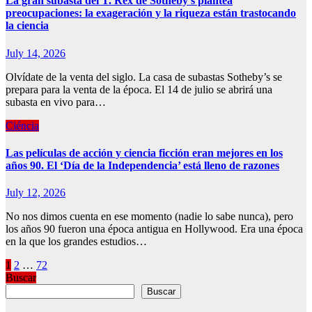
La gran subasta del T. Rex de Sotheby’s plantea
preocupaciones: la exageración y la riqueza están trastocando
la ciencia
July 14, 2026
Olvídate de la venta del siglo. La casa de subastas Sotheby’s se
prepara para la venta de la época. El 14 de julio se abrirá una
subasta en vivo para…
Ciéncia
Las películas de acción y ciencia ficción eran mejores en los
años 90. El ‘Día de la Independencia’ está lleno de razones
July 12, 2026
No nos dimos cuenta en ese momento (nadie lo sabe nunca), pero
los años 90 fueron una época antigua en Hollywood. Era una época
en la que los grandes estudios…
Posts
1
2
…
72
Buscar
pagination
Buscar