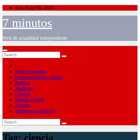
Skip
Sun. Aug 9th, 2026
to
content
7 minutos
Web de actualidad independiente
Noticias españa
Emprendimiento españa
Política
Medicina
Ciéncia
Mundo animal
Artistas
Inteligencia artificial
Tag:
ciencia