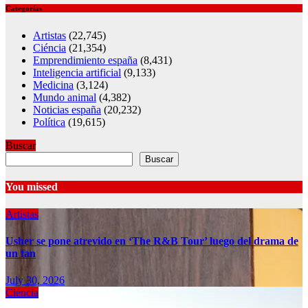
Categorías
Artistas
(22,745)
Ciéncia
(21,354)
Emprendimiento españa
(8,431)
Inteligencia artificial
(9,133)
Medicina
(3,124)
Mundo animal
(4,382)
Noticias españa
(20,232)
Política
(19,615)
Buscar
Buscar
You missed
Artistas
Usher se pone atrevido en ‘The R&B Tour’ luego del drama de
un fan
July 30, 2026
Ciéncia