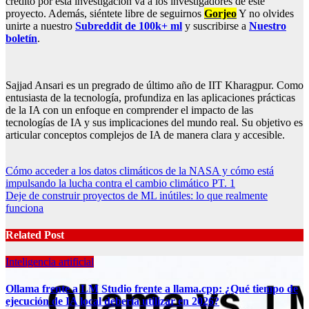
crédito por esta investigación va a los investigadores de este
proyecto. Además, siéntete libre de seguirnos
Gorjeo
Y no olvides
unirte a nuestro
Subreddit de 100k+ ml
y suscribirse a
Nuestro
boletín
.
Sajjad Ansari es un pregrado de último año de IIT Kharagpur. Como
entusiasta de la tecnología, profundiza en las aplicaciones prácticas
de la IA con un enfoque en comprender el impacto de las
tecnologías de IA y sus implicaciones del mundo real. Su objetivo es
articular conceptos complejos de IA de manera clara y accesible.
Post
Cómo acceder a los datos climáticos de la NASA y cómo está
impulsando la lucha contra el cambio climático PT. 1
navigation
Deje de construir proyectos de ML inútiles: lo que realmente
funciona
Related Post
Inteligencia artificial
Ollama frente a LM Studio frente a llama.cpp: ¿Qué tiempo de
ejecución de IA local debería utilizar en 2026?