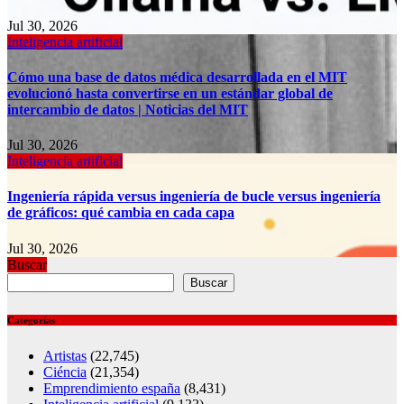
Jul 30, 2026
Inteligencia artificial
Cómo una base de datos médica desarrollada en el MIT
evolucionó hasta convertirse en un estándar global de
intercambio de datos | Noticias del MIT
Jul 30, 2026
Inteligencia artificial
Ingeniería rápida versus ingeniería de bucle versus ingeniería
de gráficos: qué cambia en cada capa
Jul 30, 2026
Buscar
Buscar
Categorías
Artistas
(22,745)
Ciéncia
(21,354)
Emprendimiento españa
(8,431)