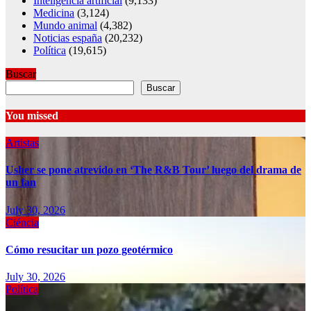
Inteligencia artificial
(9,133)
Medicina
(3,124)
Mundo animal
(4,382)
Noticias españa
(20,232)
Política
(19,615)
Buscar
Buscar
You missed
Artistas
Usher se pone atrevido en ‘The R&B Tour’ luego del drama de
un fan
July 30, 2026
Ciéncia
Cómo resucitar un pozo geotérmico
July 30, 2026
Política