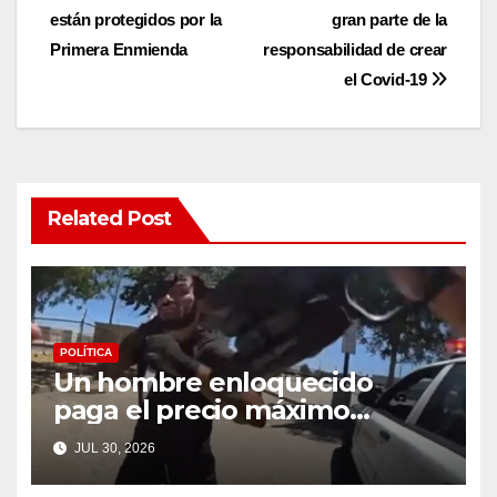
navigation
están protegidos por la
gran parte de la
Primera Enmienda
responsabilidad de crear
el Covid-19
Related Post
POLÍTICA
Un hombre enloquecido
paga el precio máximo
después de llevar un cuchillo
JUL 30, 2026
a un tiroteo con agentes del
condado de Los Ángeles