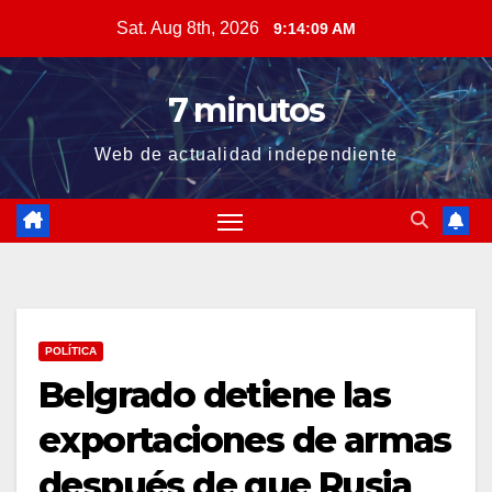
Skip
Sat. Aug 8th, 2026
9:14:10 AM
to
content
7 minutos
Web de actualidad independiente
POLÍTICA
Belgrado detiene las
exportaciones de armas
después de que Rusia