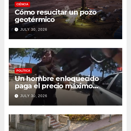
CIÉNCIA
Cómo resucitar un pozo
geotérmico
JULY 30, 2026
POLÍTICA
Un hombre enloquecido
paga el precio máximo
después de llevar un cuchillo
JULY 30, 2026
a un tiroteo con agentes del
condado de Los Ángeles
(VIDEO) * The Gateway
Pundit * por Cullen
Linebarger