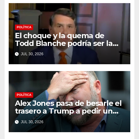
(VIDEO) * The Gateway Pundit
* por Cullen Linebarger
POLÍTICA
El choque y la quema de
Todd Blanche podría ser la
máxima humillación de
JUL 30, 2026
Trump
POLÍTICA
Alex Jones pasa de besarle el
trasero a Trump a pedir un
impeachment
JUL 30, 2026