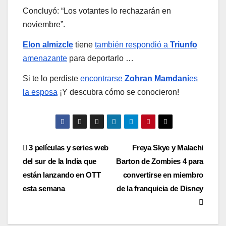
Concluyó: “Los votantes lo rechazarán en
noviembre”.
Elon almizcle
tiene
también respondió a
Triunfo
amenazante
para deportarlo …
Si te lo perdiste
encontrarse
Zohran Mamdani
es
la esposa
¡Y descubra cómo se conocieron!
Post
3 películas y series web
Freya Skye y Malachi
del sur de la India que
Barton de Zombies 4 para
navigation
están lanzando en OTT
convertirse en miembro
esta semana
de la franquicia de Disney