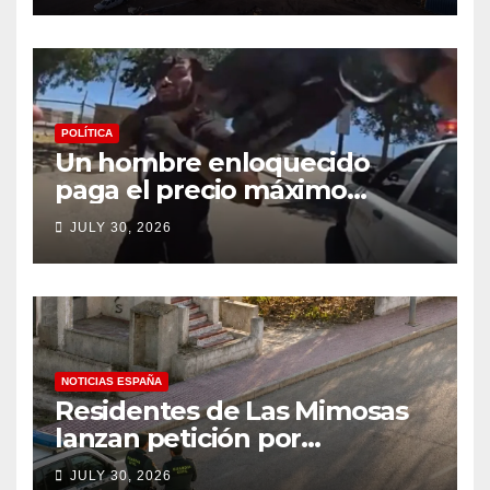
POLÍTICA
Un hombre enloquecido
paga el precio máximo
después de llevar un cuchillo
JULY 30, 2026
a un tiroteo con agentes del
condado de Los Ángeles
(VIDEO) * The Gateway
Pundit * por Cullen
Linebarger
NOTICIAS ESPAÑA
Residentes de Las Mimosas
lanzan petición por
disminución ‘inaceptable’ de
JULY 30, 2026