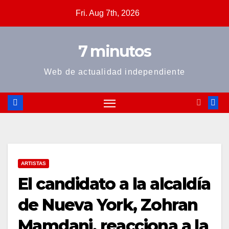
Skip
Fri. Aug 7th, 2026
to
content
7 minutos
Web de actualidad independiente
ARTISTAS
El candidato a la alcaldía
de Nueva York, Zohran
Mamdani, reacciona a la