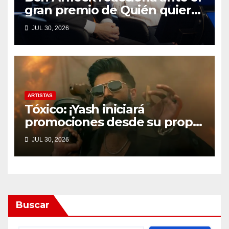
gran premio de Quién quiere
ser millonario
JUL 30, 2026
ARTISTAS
Tóxico: ¡Yash iniciará
promociones desde su propio
terreno!
JUL 30, 2026
Buscar