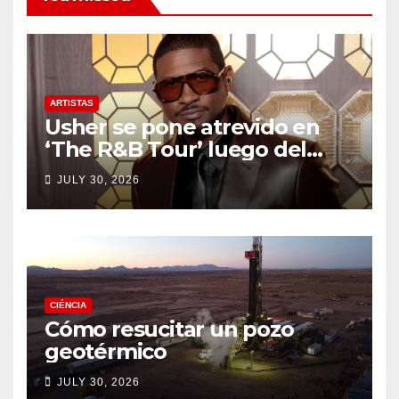
ARTISTAS
Usher se pone atrevido en
‘The R&B Tour’ luego del
drama de un fan
JULY 30, 2026
CIÉNCIA
Cómo resucitar un pozo
geotérmico
JULY 30, 2026