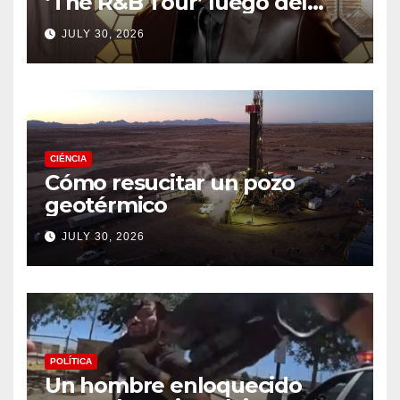
‘The R&B Tour’ luego del
drama de un fan
JULY 30, 2026
CIÉNCIA
Cómo resucitar un pozo
geotérmico
JULY 30, 2026
POLÍTICA
Un hombre enloquecido