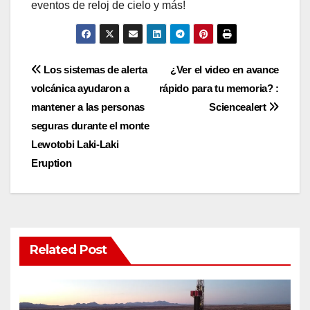
eventos de reloj de cielo y más!
Post
Los sistemas de alerta
¿Ver el video en avance
volcánica ayudaron a
rápido para tu memoria? :
navigation
mantener a las personas
Sciencealert
seguras durante el monte
Lewotobi Laki-Laki
Eruption
Related Post