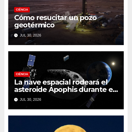
CIÉNCIA
Cómo resucitar un pozo
geotérmico
JUL 30, 2026
CIÉNCIA
La nave espacial rodeará el
asteroide Apophis durante el
fatídico sobrevuelo de la
JUL 30, 2026
Tierra en 2029