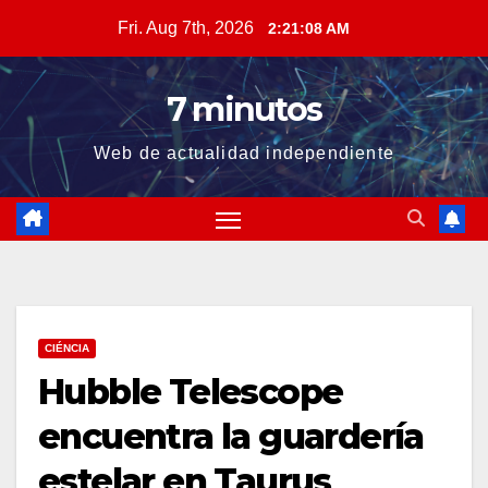
Skip
Fri. Aug 7th, 2026
2:21:09 AM
to
content
7 minutos
Web de actualidad independiente
CIÉNCIA
Hubble Telescope
encuentra la guardería
estelar en Taurus