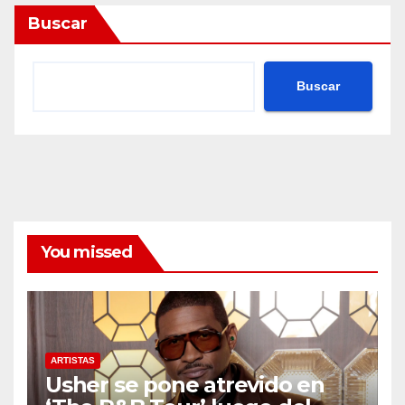
Buscar
Buscar
You missed
ARTISTAS
Usher se pone atrevido en