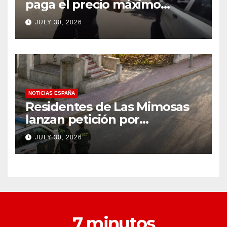
paga el precio máximo
después de llevar un cuchillo
JULY 30, 2026
a un tiroteo con agentes del
condado de Los Ángeles
(VIDEO) * The Gateway
Pundit * por Cullen
Linebarger
NOTICIAS ESPAÑA
Residentes de Las Mimosas
lanzan petición por
disminución ‘inaceptable’ de
JULY 30, 2026
servicios básicos – The
Leader
7 minutos