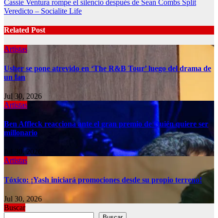
Cassie Ventura rompe el silencio después de Sean Combs Split
Veredicto – Socialite Life
Related Post
Artistas
Usher se pone atrevido en ‘The R&B Tour’ luego del drama de
un fan
Jul 30, 2026
Artistas
Ben Affleck reacciona ante el gran premio de Quién quiere ser
millonario
Jul 30, 2026
Artistas
Tóxico: ¡Yash iniciará promociones desde su propio terreno!
Jul 30, 2026
Buscar
Buscar