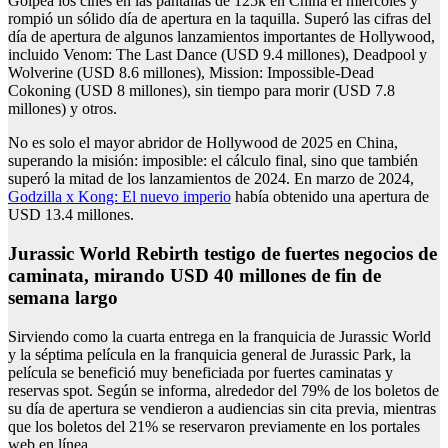
Golpea los cines en las pantallas de 125k en China el miércoles y
rompió un sólido día de apertura en la taquilla. Superó las cifras del
día de apertura de algunos lanzamientos importantes de Hollywood,
incluido Venom: The Last Dance (USD 9.4 millones), Deadpool y
Wolverine (USD 8.6 millones), Mission: Impossible-Dead
Cokoning (USD 8 millones), sin tiempo para morir (USD 7.8
millones) y otros.
No es solo el mayor abridor de Hollywood de 2025 en China,
superando la misión: imposible: el cálculo final, sino que también
superó la mitad de los lanzamientos de 2024. En marzo de 2024,
Godzilla x Kong: El nuevo imperio
había obtenido una apertura de
USD 13.4 millones.
Jurassic World Rebirth testigo de fuertes negocios de
caminata, mirando USD 40 millones de fin de
semana largo
Sirviendo como la cuarta entrega en la franquicia de Jurassic World
y la séptima película en la franquicia general de Jurassic Park, la
película se benefició muy beneficiada por fuertes caminatas y
reservas spot. Según se informa, alrededor del 79% de los boletos de
su día de apertura se vendieron a audiencias sin cita previa, mientras
que los boletos del 21% se reservaron previamente en los portales
web en línea.