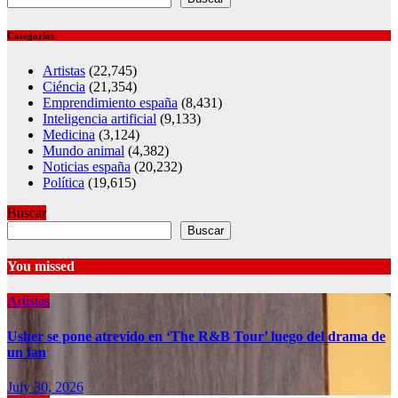
Categorías
Artistas
(22,745)
Ciéncia
(21,354)
Emprendimiento españa
(8,431)
Inteligencia artificial
(9,133)
Medicina
(3,124)
Mundo animal
(4,382)
Noticias españa
(20,232)
Política
(19,615)
Buscar
Buscar
You missed
Artistas
Usher se pone atrevido en ‘The R&B Tour’ luego del drama de
un fan
July 30, 2026