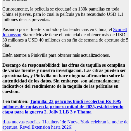
Curiosamente, la película se ejecutará en 130k pantallas en toda
China el jueves, para lo cual la película ya ha recaudado USD 1.1
millones de sus preventas.
Pasando por el fuerte zumbido y las tendencias en China, el
Scarlett
Johansson
Starrer Movie tiene el potencial de obtener más de USD
30 millones a USD 40 millones en su fin de semana de apertura de 5
días.
Estén atentos a Pinkvilla para obtener más actualizaciones.
Descargo de responsabilidad: las cifras de taquilla se compilan
de varias fuentes y nuestra investigación. Las cifras pueden ser
aproximadas, y Pinkvilla no hace ninguna afirmación sobre la
autenticidad de los datos. Sin embargo, son adecuadamente
indicativos del rendimiento de la taquilla de las películas en
cuestión.
Lea también:
Taquilla: 23 películas hindi recolectan Rs 1695
millones de rupias en la primera mitad de 2025, estableciendo
etapa para la guerra 2, Jolly LLB 3 y Thama
Post
¡Las nuevas estrellas ‘Heathers’ de Nueva York celebran la noche de
apertura, Revel Extension hasta 2026!
navigation