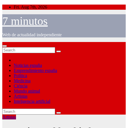
Skip
Fri. Aug 7th, 2026
to
content
7 minutos
Web de actualidad independiente
Noticias españa
Emprendimiento españa
Política
Medicina
Ciéncia
Mundo animal
Artistas
Inteligencia artificial
Artistas