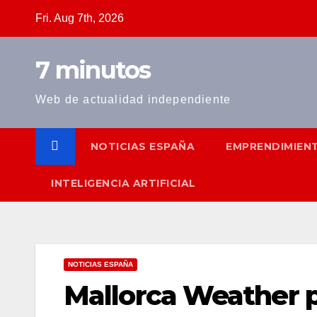
Skip
Fri. Aug 7th, 2026
to
content
7 minutos
Web de actualidad independiente
NOTICIAS ESPAÑA
EMPRENDIMIEN
INTELIGENCIA ARTIFICIAL
NOTICIAS ESPAÑA
Mallorca Weather pa