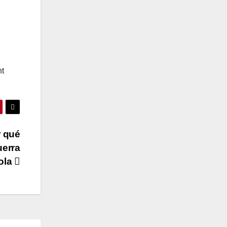
nt
r qué
uerra
ñola