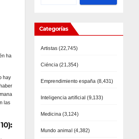
Categorías
Artistas
(22,745)
ién ha
Ciéncia
(21,354)
o hay
Emprendimiento españa
(8,431)
 haber
semana
Inteligencia artificial
(9,133)
n las
Medicina
(3,124)
10):
Mundo animal
(4,382)