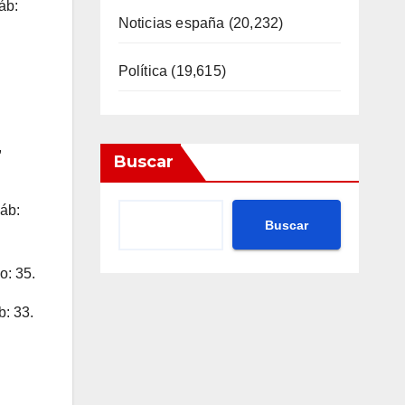
áb:
Noticias españa
(20,232)
Política
(19,615)
,
Buscar
sáb:
Buscar
o: 35.
b: 33.