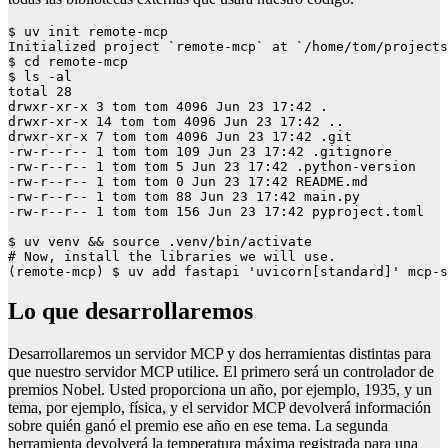
$ uv init remote-mcp

Initialized project `remote-mcp` at `/home/tom/projects
$ cd remote-mcp

$ ls -al

total 28

drwxr-xr-x 3 tom tom 4096 Jun 23 17:42 .

drwxr-xr-x 14 tom tom 4096 Jun 23 17:42 ..

drwxr-xr-x 7 tom tom 4096 Jun 23 17:42 .git

-rw-r--r-- 1 tom tom 109 Jun 23 17:42 .gitignore

-rw-r--r-- 1 tom tom 5 Jun 23 17:42 .python-version

-rw-r--r-- 1 tom tom 0 Jun 23 17:42 README.md

-rw-r--r-- 1 tom tom 88 Jun 23 17:42 main.py

-rw-r--r-- 1 tom tom 156 Jun 23 17:42 pyproject.toml

$ uv venv && source .venv/bin/activate

# Now, install the libraries we will use.

(remote-mcp) $ uv add fastapi 'uvicorn[standard]' mcp-s
Lo que desarrollaremos
Desarrollaremos un servidor MCP y dos herramientas distintas para
que nuestro servidor MCP utilice. El primero será un controlador de
premios Nobel. Usted proporciona un año, por ejemplo, 1935, y un
tema, por ejemplo, física, y el servidor MCP devolverá información
sobre quién ganó el premio ese año en ese tema. La segunda
herramienta devolverá la temperatura máxima registrada para una