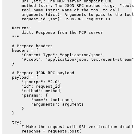
        url (str): The MCP server endpoint URL

        method (str): The JSON-RPC method (e.g., "tools
        tool_name (str): Name of the tool to call

        arguments (dict): Arguments to pass to the tool

        request_id (int): JSON-RPC request ID

    Returns:

        dict: Response from the MCP server

    """

    # Prepare headers

    headers = {

        "Content-Type": "application/json",

        "Accept": "application/json, text/event-stream"

    }

    # Prepare JSON-RPC payload

    payload = {

        "jsonrpc": "2.0",

        "id": request_id,

        "method": method,

        "params": {

            "name": tool_name,

            "arguments": arguments

        }

    }

    try:

        # Make the request with SSL verification disabl
        response = requests.post(
