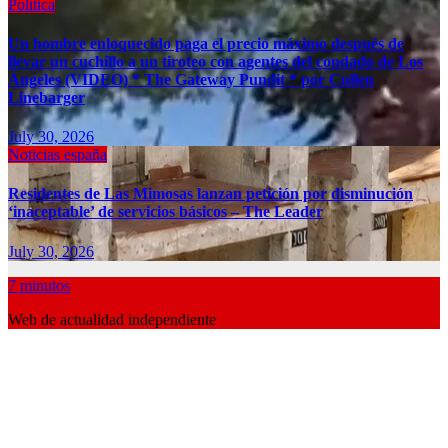
Política
Un hombre enloquecido paga el precio máximo después de
llevar un cuchillo a un tiroteo con agentes del condado de Los
Ángeles (VIDEO) * The Gateway Pundit * por Cullen
Linebarger
July 30, 2026
Noticias españa
Residentes de Las Mimosas lanzan petición por disminución
‘inaceptable’ de servicios básicos – The Leader
July 30, 2026
7 minutos
Web de actualidad independiente