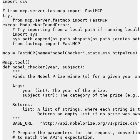
import csv

# from mcp.server.fastmcp import FastMCP

try:

    from mcp.server.fastmcp import FastMCP

except ModuleNotFoundError:

    # Try importing from a local path if running locall
    import sys

    sys.path.append(os.path.abspath(os.path.join(os.pat
    from fastmcp import FastMCP

mcp = FastMCP(name="nobelChecker",stateless_http=True)

@mcp.tool()

def nobel_checker(year, subject):

    """

    Finds the Nobel Prize winner(s) for a given year an
    Args:

        year (int): The year of the prize.

        subject (str): The category of the prize (e.g.,
    Returns:

        list: A list of strings, where each string is t
              Returns an empty list if no prize was awa
    """

    BASE_URL = "http://api.nobelprize.org/v1/prize.csv"

    # Prepare the parameters for the request, convertin
    # to match the API's expectation.
