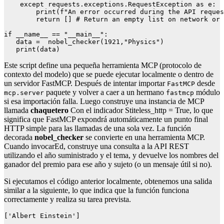
    except requests.exceptions.RequestException as e:

        print(f"An error occurred during the API reques
        return [] # Return an empty list on network or 
if __name__ == "__main__":

   data =  nobel_checker(1921,"Physics")

   print(data)
Este script define una pequeña herramienta MCP (protocolo de
contexto del modelo) que se puede ejecutar localmente o dentro de
un servidor FastMCP. Después de intentar importar
desde
FastMCP
paquete y volver a caer a un hermano
módulo
mcp.server
fastmcp
si esa importación falla. Luego construye una instancia de MCP
llamada
chaquetero
Con el indicador Stiteless_http = True, lo que
significa que FastMCP expondrá automáticamente un punto final
HTTP simple para las llamadas de una sola vez. La función
decorada
nobel_checker
se convierte en una herramienta MCP.
Cuando
invocar
Ed, construye una consulta a la API REST
utilizando el año suministrado y el tema, y ​​devuelve los nombres del
ganador del premio para ese año y sujeto (o un mensaje útil si no).
Si ejecutamos el código anterior localmente, obtenemos una salida
similar a la siguiente, lo que indica que la función funciona
correctamente y realiza su tarea prevista.
['Albert Einstein']