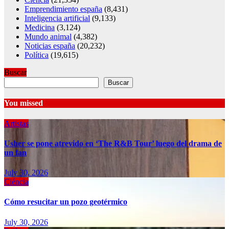
Emprendimiento españa
(8,431)
Inteligencia artificial
(9,133)
Medicina
(3,124)
Mundo animal
(4,382)
Noticias españa
(20,232)
Política
(19,615)
Buscar
Buscar
You missed
Artistas
Usher se pone atrevido en ‘The R&B Tour’ luego del drama de
un fan
July 30, 2026
Ciéncia
Cómo resucitar un pozo geotérmico
July 30, 2026