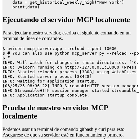
    data = get_historical_weekly_high("New York")

    print(data)
Ejecutando el servidor MCP localmente
Para ejecutar nuestro servidor, escriba el siguiente comando en un
terminal de línea de comandos.
$ uvicorn mcp_server:app --reload --port 10000

$ # You can also use python mcp_server.py --reload --po
$ #

INFO: Will watch for changes in these directories: ['C:
INFO: Uvicorn running on http://127.0.0.1:10000 (Press 
INFO: Started reloader process [3308] using WatchFiles

INFO: Started server process [38428]

INFO: Waiting for application startup.

[06/25/25 08:36:22] INFO StreamableHTTP session manager
INFO StreamableHTTP session manager started streamable_
INFO: Application startup complete.
Prueba de nuestro servidor MCP
localmente
Podemos usar un terminal de comando gitbash y curl para esto.
Asegúrese de que su servidor esté en funcionamiento primero.