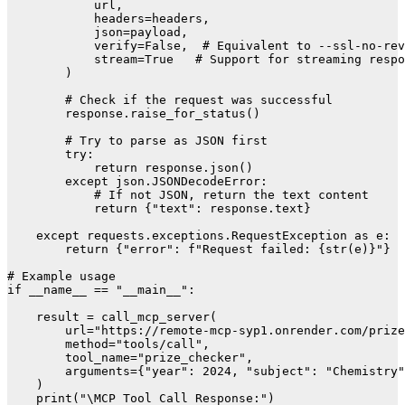
            url,

            headers=headers,

            json=payload,

            verify=False,  # Equivalent to --ssl-no-rev
            stream=True   # Support for streaming respo
        )

        # Check if the request was successful

        response.raise_for_status()

        # Try to parse as JSON first

        try:

            return response.json()

        except json.JSONDecodeError:

            # If not JSON, return the text content

            return {"text": response.text}

    except requests.exceptions.RequestException as e:

        return {"error": f"Request failed: {str(e)}"}

# Example usage

if __name__ == "__main__":

    result = call_mcp_server(

        url="https://remote-mcp-syp1.onrender.com/prize
        method="tools/call",

        tool_name="prize_checker",

        arguments={"year": 2024, "subject": "Chemistry"
    )

    print("\MCP Tool Call Response:")
