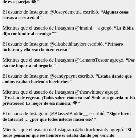
de esas parejas 😂 “
El usuario de Instagram @Joseydemetria escribió,
“
Algunas cosas
cursas a cierta edad “.
Mientras que el usuario de Instagram @imnini__ agregó,
“
La Biblia
dijo confundir al enemigo “”
El usuario de Instagram @elisabethhtaylorr escribió,
“
Primero
lucharon y ella reaccionó en exceso “
Mientras que el usuario de Instagram @1amaretTosour agregó,
“
Por
eso me importa mi negocio “
El usuario de Instagram @candypaynt escribió,
“
Estaba dando que
ambos estaban haciendo berrinches “
Mientras que el usuario de Instagram @rheawhitney agregó,
“
Praslan de regreso. ¡Todos saben cómo va eso! Smh solo guarda tu ish
privateeeee! Es mejor de esa manera. 💜 “
El usuario de Instagram @BlassedBaddie__ escribió,
“
Sigue fuera
de Internet … ¿por qué todos ustedes hacen eso? “
Mientras que el usuario de Instagram @bedrockbeauty agregó: “
Si
todos pensaron que ese hombre se estaba dando por vencido