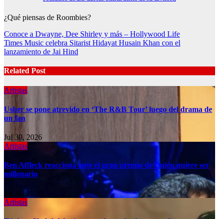
¿Qué piensas de Roombies?
Post
Conoce a Dwayne, Dee Shirley y más – Hollywood Life
Times Music celebra Sitarist Hidayat Husain Khan con el
navigation
lanzamiento de Jai Hind
Related Post
Artistas
Usher se pone atrevido en ‘The R&B Tour’ luego del drama de
un fan
Jul 30, 2026
Artistas
Ben Affleck reacciona ante el gran premio de Quién quiere ser
millonario
Jul 30, 2026
Artistas