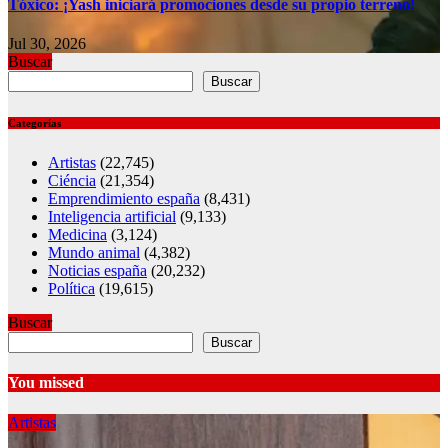
Tóxico: ¡Yash iniciará promociones desde su propio terreno!
Jul 30, 2026
Buscar
Buscar
Categorías
Artistas
(22,745)
Ciéncia
(21,354)
Emprendimiento españa
(8,431)
Inteligencia artificial
(9,133)
Medicina
(3,124)
Mundo animal
(4,382)
Noticias españa
(20,232)
Política
(19,615)
Buscar
Buscar
You missed
Artistas