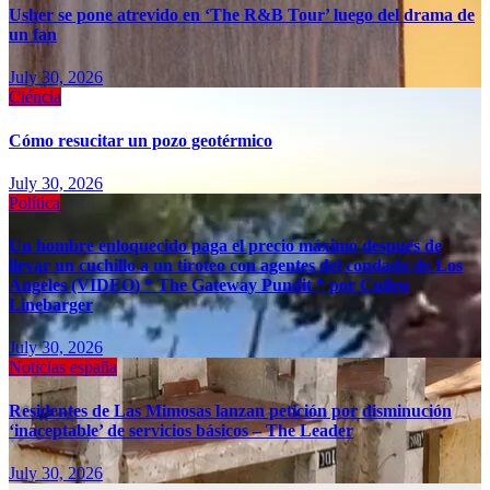
Usher se pone atrevido en ‘The R&B Tour’ luego del drama de
un fan
July 30, 2026
Ciéncia
Cómo resucitar un pozo geotérmico
July 30, 2026
Política
Un hombre enloquecido paga el precio máximo después de
llevar un cuchillo a un tiroteo con agentes del condado de Los
Ángeles (VIDEO) * The Gateway Pundit * por Cullen
Linebarger
July 30, 2026
Noticias españa
Residentes de Las Mimosas lanzan petición por disminución
‘inaceptable’ de servicios básicos – The Leader
July 30, 2026