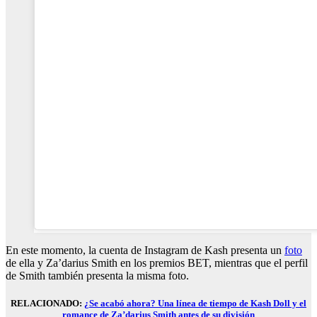
En este momento, la cuenta de Instagram de Kash presenta un
foto
de ella y Za’darius Smith en los premios BET, mientras que el perfil
de Smith también presenta la misma foto.
RELACIONADO:
¿Se acabó ahora? Una línea de tiempo de Kash Doll y el
romance de Za’darius Smith antes de su división