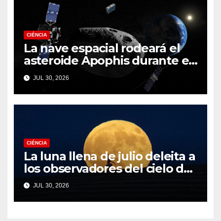
CIÉNCIA
La nave espacial rodeará el
asteroide Apophis durante el
fatídico sobrevuelo de la
JUL 30, 2026
Tierra en 2029
CIÉNCIA
La luna llena de julio deleita a
los observadores del cielo de
todo el mundo. Aquí están
JUL 30, 2026
nuestras mejores fotos de la
majestuosa Buck Moon.