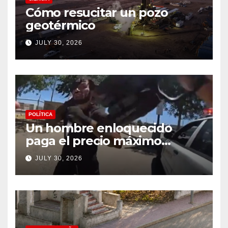
Cómo resucitar un pozo
geotérmico
JULY 30, 2026
POLÍTICA
Un hombre enloquecido
paga el precio máximo
después de llevar un cuchillo
JULY 30, 2026
a un tiroteo con agentes del
condado de Los Ángeles
(VIDEO) * The Gateway
Pundit * por Cullen
Linebarger