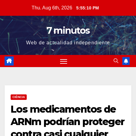
Skip
Thu. Aug 6th, 2026
5:55:11 PM
to
content
7 minutos
Web de actualidad independiente
CIÉNCIA
Los medicamentos de
ARNm podrían proteger
contra casi cualquier