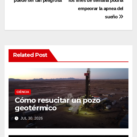
puede ser tan peligrosa
los fines de semana podría
navigation
empeorar la apnea del
sueño
Related Post
CIÉNCIA
Cómo resucitar un pozo
geotérmico
JUL 30, 2026