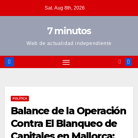
Skip
Sat. Aug 8th, 2026
to
content
7 minutos
Web de actualidad independiente
POLÍTICA
Balance de la Operación
Contra El Blanqueo de
Capitales en Mallorca: