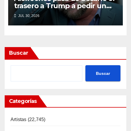
trasero a Trump a pedir un
impeachment
JUL 30, 2026
Buscar
Buscar
Categorías
Artistas
(22,745)