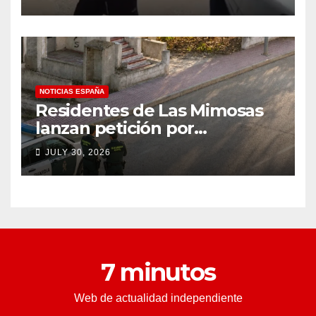
a un tiroteo con agentes del
condado de Los Ángeles
(VIDEO) * The Gateway
Pundit * por Cullen
Linebarger
NOTICIAS ESPAÑA
Residentes de Las Mimosas
lanzan petición por
disminución ‘inaceptable’ de
JULY 30, 2026
servicios básicos – The
Leader
7 minutos
Web de actualidad independiente