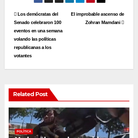
Post
Los demócratas del
El improbable ascenso de
Senado celebraron 100
Zohran Mamdani
navigation
eventos en una semana
volando las políticas
republicanas a los
votantes
Related Post
POLÍTICA