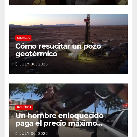
CIÉNCIA
Cómo resucitar un pozo
geotérmico
JULY 30, 2026
POLÍTICA
Un hombre enloquecido
paga el precio máximo
después de llevar un cuchillo
JULY 30, 2026