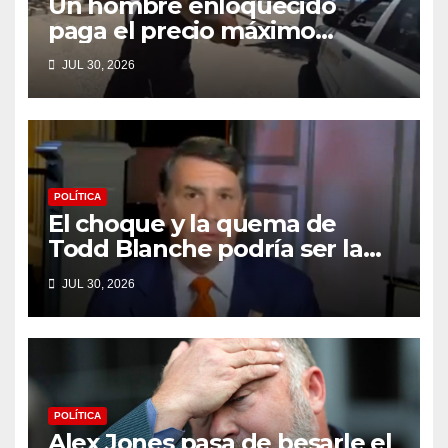
Un hombre enloquecido
paga el precio máximo
después de llevar un cuchillo
JUL 30, 2026
a un tiroteo con agentes del
condado de Los Ángeles
(VIDEO) * The Gateway Pundit
* por Cullen Linebarger
POLÍTICA
El choque y la quema de
Todd Blanche podría ser la
máxima humillación de
JUL 30, 2026
Trump
POLÍTICA
Alex Jones pasa de besarle el