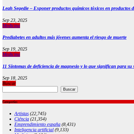
Leah Segedie – Exponer productos químicos tóxicos en productos
Sep 23, 2025
Medicina
Prediabetes en adultos más jóvenes aumenta el riesgo de muerte
Sep 19, 2025
Medicina
11 Síntomas de deficiencia de magnesio y lo que significan para su 
Sep 18, 2025
Buscar
Buscar
Categorías
Artistas
(22,745)
Ciéncia
(21,354)
Emprendimiento españa
(8,431)
Inteligencia artificial
(9,133)