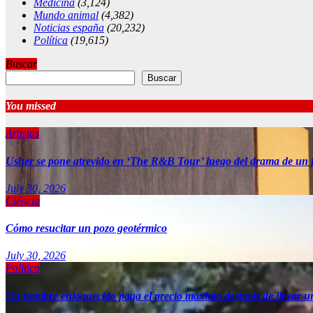
Medicina
(3,124)
Mundo animal
(4,382)
Noticias españa
(20,232)
Política
(19,615)
Buscar
Buscar
You missed
Artistas
Usher se pone atrevido en ‘The R&B Tour’ luego del drama de un 
July 30, 2026
Ciéncia
Cómo resucitar un pozo geotérmico
July 30, 2026
Política
Un hombre enloquecido paga el precio máximo después de llevar u