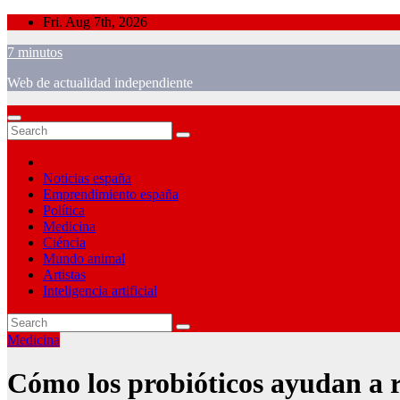
Skip
Fri. Aug 7th, 2026
to
7 minutos
content
Web de actualidad independiente
Noticias españa
Emprendimiento españa
Política
Medicina
Ciéncia
Mundo animal
Artistas
Inteligencia artificial
Medicina
Cómo los probióticos ayudan a r