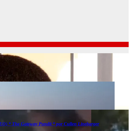
IDEO) * The Gateway Pundit * por Cullen Linebarger