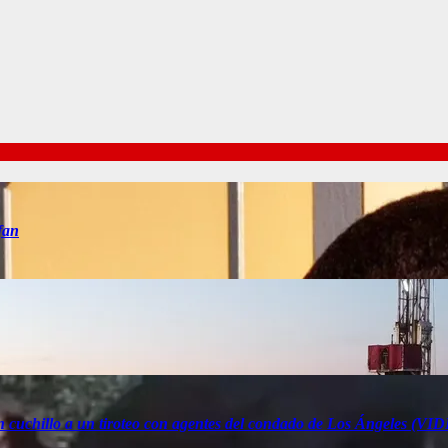
fan
n cuchillo a un tiroteo con agentes del condado de Los Ángeles (V