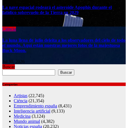
La nave espacial rodeará el asteroide Apophis durante el
fatídico sobrevuelo de la Tierra en 2029
Jul 30, 2026
Ciéncia
La luna llena de julio deleita a los observadores del cielo de todo
el mundo. Aquí están nuestras mejores fotos de la majestuosa
Buck Moon.
Jul 30, 2026
Buscar
Buscar
Categorías
Artistas
(22,745)
Ciéncia
(21,354)
Emprendimiento españa
(8,431)
Inteligencia artificial
(9,133)
Medicina
(3,124)
Mundo animal
(4,382)
Noticias españa
(20,232)