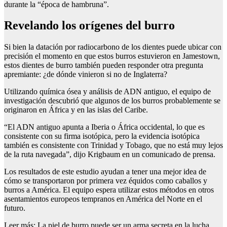
durante la “época de hambruna”.
Revelando los orígenes del burro
Si bien la datación por radiocarbono de los dientes puede ubicar con
precisión el momento en que estos burros estuvieron en Jamestown,
estos dientes de burro también pueden responder otra pregunta
apremiante: ¿de dónde vinieron si no de Inglaterra?
Utilizando química ósea y análisis de ADN antiguo, el equipo de
investigación descubrió que algunos de los burros probablemente se
originaron en África y en las islas del Caribe.
“El ADN antiguo apunta a Iberia o África occidental, lo que es
consistente con su firma isotópica, pero la evidencia isotópica
también es consistente con Trinidad y Tobago, que no está muy lejos
de la ruta navegada”, dijo Krigbaum en un comunicado de prensa.
Los resultados de este estudio ayudan a tener una mejor idea de
cómo se transportaron por primera vez équidos como caballos y
burros a América. El equipo espera utilizar estos métodos en otros
asentamientos europeos tempranos en América del Norte en el
futuro.
Leer más: La piel de burro puede ser un arma secreta en la lucha