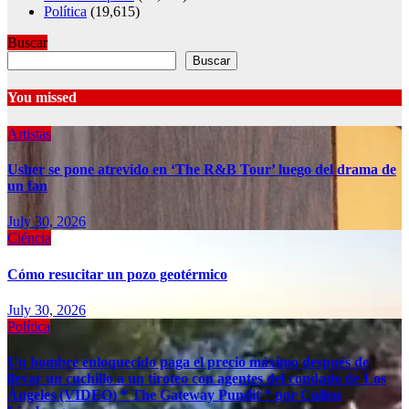
Política
(19,615)
Buscar
Buscar
You missed
Artistas
Usher se pone atrevido en ‘The R&B Tour’ luego del drama de
un fan
July 30, 2026
Ciéncia
Cómo resucitar un pozo geotérmico
July 30, 2026
Política
Un hombre enloquecido paga el precio máximo después de
llevar un cuchillo a un tiroteo con agentes del condado de Los
Ángeles (VIDEO) * The Gateway Pundit * por Cullen