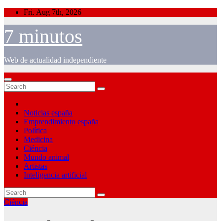
Skip
Fri. Aug 7th, 2026
to
content
7 minutos
Web de actualidad independiente
Noticias españa
Emprendimiento españa
Política
Medicina
Ciéncia
Mundo animal
Artistas
Inteligencia artificial
Ciéncia