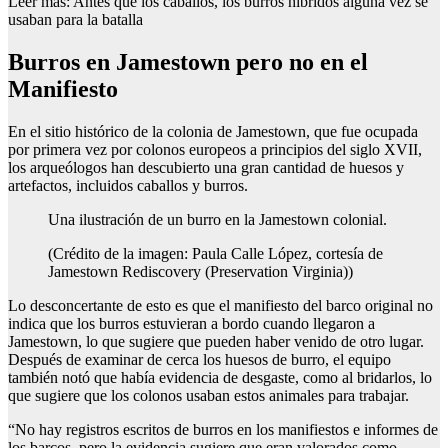
Leer más: Antes que los caballos, los burros híbridos alguna vez se
usaban para la batalla
Burros en Jamestown pero no en el
Manifiesto
En el sitio histórico de la colonia de Jamestown, que fue ocupada
por primera vez por colonos europeos a principios del siglo XVII,
los arqueólogos han descubierto una gran cantidad de huesos y
artefactos, incluidos caballos y burros.
Una ilustración de un burro en la Jamestown colonial.
(Crédito de la imagen: Paula Calle López, cortesía de
Jamestown Rediscovery (Preservation Virginia))
Lo desconcertante de esto es que el manifiesto del barco original no
indica que los burros estuvieran a bordo cuando llegaron a
Jamestown, lo que sugiere que pueden haber venido de otro lugar.
Después de examinar de cerca los huesos de burro, el equipo
también notó que había evidencia de desgaste, como al bridarlos, lo
que sugiere que los colonos usaban estos animales para trabajar.
“No hay registros escritos de burros en los manifiestos e informes de
los barcos, pero la evidencia sugiere que eran valorados como