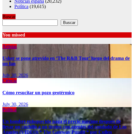
Noticias españa
(20,232)
Política
(19,615)
Buscar
Buscar
You missed
Artistas
Usher se pone atrevido en ‘The R&B Tour’ luego del drama de
un fan
July 30, 2026
Ciéncia
Cómo resucitar un pozo geotérmico
July 30, 2026
Política
Un hombre enloquecido paga el precio máximo después de
llevar un cuchillo a un tiroteo con agentes del condado de Los
Ángeles (VIDEO) * The Gateway Pundit * por Cullen