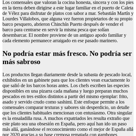
Los comensales que valoran la cocina honesta, sincera y con los pies
en la tierra deben dirigirse a este lugar familiar en el puerto de Caleta
de Vélez para disfrutar de platos con sabor a mar. Sebastián Martín y
Lourdes Villalobos, que alguna vez fueron propietarios de su propio
barco pesquero, abrieron Chinchín Puerto después de vender el
barco para centrarse en servir la misma pesca que solían
desembarcar. El nombre proviene de un antiguo apodo familiar y
cada elemento permanece arraigado en ese pasado marinero.
No podría estar más fresco. No podría ser
más sabroso
Los productos llegan diariamente desde la subasta de pescado local,
exhibidos en un gabinete para que los clientes vean exactamente lo
que salió de los barcos horas antes. Los chefs escriben las especies
disponibles en una pizarra cada mañana y luego preparan muchos
pescados en tres estilos distintos a partir del mismo ejemplar: frito,
asado y servido crudo como sashimi. Este enfoque permite a los
comensales comparar texturas y sabores sin desperdicio, un detalle
que los clientes habituales mencionan con entusiasmo. Otra singular
es la ensaladilla rusa. A muchos expatriados les resulta extraño que
este plato sea una obsesión en España, pero aquí han ido un paso
más allá, ganándose el reconocimiento como el mejor de España allá
por 2020 gracias a su base cremosa rematada con gambones