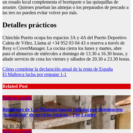
un rosado local complementa el borriquete o las quisquillas de
arrastre. Quienes prueban las almejas o los preparados de pescado a
las tres no pueden evitar volver por más.
Detalles prácticos
Chinchín Puerto ocupa los espacios 3A y 4A del Puerto Deportivo
Caleta de Vélez. Llama al +34 952 03 04 43 o reserva a través de
Resy o CoverManager. La cocina cierra los lunes y martes, abre
para el almuerzo de miércoles a domingo de 13.30 a 16.30 horas, y
añade servicio de cena los viernes y sábados de 20.30 a 23.30 horas.
Post
Cómo completar la declaración anual de la renta de España
El Mallorca lucha por empatar 1-1
navigation
Related Post
Noticias españa
Residentes de Las Mimosas lanzan petición por disminución
‘inaceptable’ de servicios básicos – The Leader
Jul 30, 2026
Noticias españa