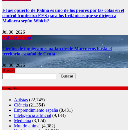
El aeropuerto de Palma es uno de los peores por las colas en el
control fronterizo EES para los británicos que se dirigen a
Mallorca según Which?
Jul 30, 2026
Noticias españa
Cientos de inmigrantes nadan desde Marruecos hasta el
territorio español de Ceuta
Jul 30, 2026
Buscar
Buscar
Categorías
Artistas
(22,745)
Ciéncia
(21,354)
Emprendimiento españa
(8,431)
Inteligencia artificial
(9,133)
Medicina
(3,124)
Mundo animal
(4,382)