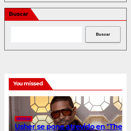
Buscar
Buscar
You missed
ARTISTAS
Usher se pone atrevido en ‘The