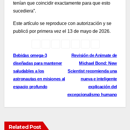
tenían que coincidir exactamente para que esto
sucediera”.
Este artículo se reproduce con autorización y se
publicó por primera vez el 13 de mayo de 2026.
Post
Bebidas omega-3
Revisión de Animate de
diseñadas para mantener
Michael Bond: New
navigation
saludables a los
Scientist recomienda una
astronautas en misiones al
nueva e inteligente
espacio profundo
explicación del
excepcionalismo humano
Related Post