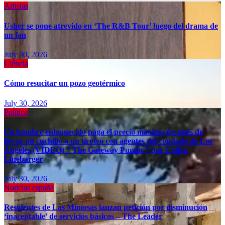
Artistas
Usher se pone atrevido en ‘The R&B Tour’ luego del drama de
un fan
July 30, 2026
Ciéncia
Cómo resucitar un pozo geotérmico
July 30, 2026
Política
Un hombre enloquecido paga el precio máximo después de
llevar un cuchillo a un tiroteo con agentes del condado de Los
Ángeles (VIDEO) * The Gateway Pundit * por Cullen
Linebarger
July 30, 2026
Noticias españa
Residentes de Las Mimosas lanzan petición por disminución
‘inaceptable’ de servicios básicos – The Leader