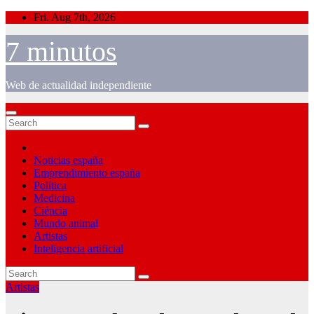
Skip
Fri. Aug 7th, 2026
to
content
7 minutos
Web de actualidad independiente
Noticias españa
Emprendimiento españa
Política
Medicina
Ciéncia
Mundo animal
Artistas
Inteligencia artificial
Artistas