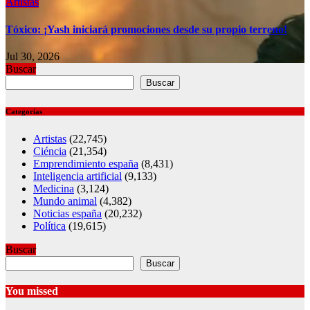
Artistas
Tóxico: ¡Yash iniciará promociones desde su propio terreno!
Jul 30, 2026
Buscar
Buscar
Categorías
Artistas
(22,745)
Ciéncia
(21,354)
Emprendimiento españa
(8,431)
Inteligencia artificial
(9,133)
Medicina
(3,124)
Mundo animal
(4,382)
Noticias españa
(20,232)
Política
(19,615)
Buscar
Buscar
You missed