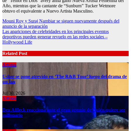
de “Temor en Dios”
avery anna
ganó Nueva Artista Femenina del
Año, mientras que la cantante de “Sunburn”
Tucker Wetmore
obtuvo el equivalente a Nuevo Artista Masculino.
Post
Mouni Roy y Suraj Nambiar se siguen nuevamente después del
anuncio de la separación
navigation
Las apariciones de celebridades en los principales eventos
deportivos pueden generar revuelo en las redes sociales –
Hollywood Life
Related Post
Artistas
Usher se pone atrevido en ‘The R&B Tour’ luego del drama de
un fan
Jul 30, 2026
Artistas
Ben Affleck reacciona ante el gran premio de Quién quiere ser
millonario
Jul 30, 2026