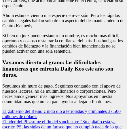
The Cookers, que actuaban anualmente en el centro, cancelaron su
espectáculo.
Ahora estamos viendo una especie de reversión. Pero los rápidos
cambios legales hablan sólo de un aspecto del desmantelamiento del
Centro Kennedy.
Si bien un juez puede restaurar un nombre, es mucho más difícil,
oportuno y costoso restaurar la confianza del país. Las huelgas, los
cambios de liderazgo y la financiación bien intencionada no se
pueden activar con una sola sentencia.
Vayamos directo al grano: las dificultades
financieras que enfrenta Daily Kos este año son
duras.
Seguimos sin muro de pago. Seguimos contando con el apoyo de
nuestros lectores, no de multimillonarios o corporaciones. Pero
necesitamos generar más ingresos. Nos apoyamos en nuestra
comunidad más que nunca para ayudar a llegar a fin de mes.
Post
El gobierno del Reino Unido dio a terroristas y criminales 37.500
millones de dólares
navigation
El líder del PP asume el fin del sanchismo: “Su epitafio está ya
escrito: PS, las siglas de un fariseo que no cumplió nada de lo que