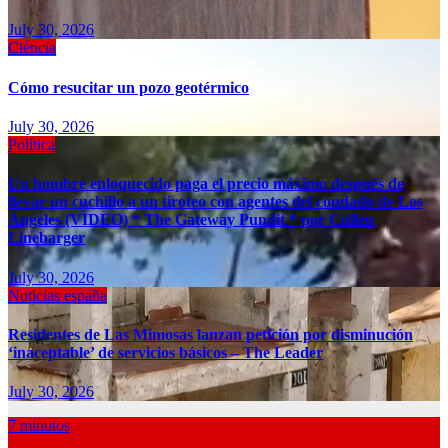
July 30, 2026
Ciéncia
Cómo resucitar un pozo geotérmico
July 30, 2026
Política
Un hombre enloquecido paga el precio máximo después de
llevar un cuchillo a un tiroteo con agentes del condado de Los
Ángeles (VIDEO) * The Gateway Pundit * por Cullen
Linebarger
July 30, 2026
Noticias españa
Residentes de Las Mimosas lanzan petición por disminución
‘inaceptable’ de servicios básicos – The Leader
July 30, 2026
7 minutos