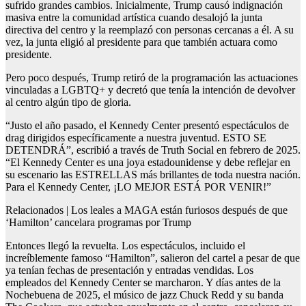
sufrido grandes cambios. Inicialmente, Trump causó indignación
masiva entre la comunidad artística cuando desalojó la junta
directiva del centro y la reemplazó con personas cercanas a él. A su
vez, la junta eligió al presidente para que también actuara como
presidente.
Pero poco después, Trump retiró de la programación las actuaciones
vinculadas a LGBTQ+ y decretó que tenía la intención de devolver
al centro algún tipo de gloria.
“Justo el año pasado, el Kennedy Center presentó espectáculos de
drag dirigidos específicamente a nuestra juventud. ESTO SE
DETENDRÁ”, escribió a través de Truth Social en febrero de 2025.
“El Kennedy Center es una joya estadounidense y debe reflejar en
su escenario las ESTRELLAS más brillantes de toda nuestra nación.
Para el Kennedy Center, ¡LO MEJOR ESTÁ POR VENIR!”
Relacionados | Los leales a MAGA están furiosos después de que
‘Hamilton’ cancelara programas por Trump
Entonces llegó la revuelta. Los espectáculos, incluido el
increíblemente famoso “Hamilton”, salieron del cartel a pesar de que
ya tenían fechas de presentación y entradas vendidas. Los
empleados del Kennedy Center se marcharon. Y días antes de la
Nochebuena de 2025, el músico de jazz Chuck Redd y su banda