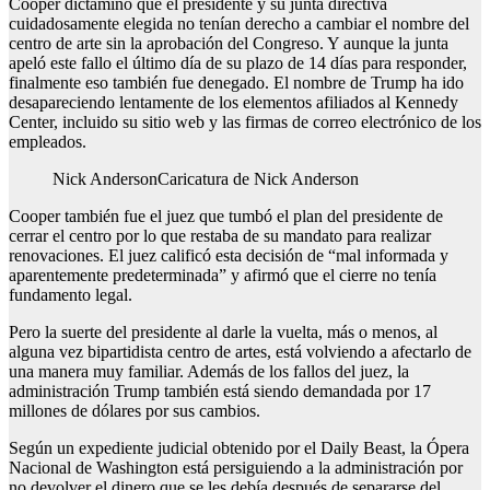
Cooper dictaminó que el presidente y su junta directiva
cuidadosamente elegida no tenían derecho a cambiar el nombre del
centro de arte sin la aprobación del Congreso. Y aunque la junta
apeló este fallo el último día de su plazo de 14 días para responder,
finalmente eso también fue denegado. El nombre de Trump ha ido
desapareciendo lentamente de los elementos afiliados al Kennedy
Center, incluido su sitio web y las firmas de correo electrónico de los
empleados.
Nick Anderson
Caricatura de Nick Anderson
Cooper también fue el juez que tumbó el plan del presidente de
cerrar el centro por lo que restaba de su mandato para realizar
renovaciones. El juez calificó esta decisión de “mal informada y
aparentemente predeterminada” y afirmó que el cierre no tenía
fundamento legal.
Pero la suerte del presidente al darle la vuelta, más o menos, al
alguna vez bipartidista centro de artes, está volviendo a afectarlo de
una manera muy familiar. Además de los fallos del juez, la
administración Trump también está siendo demandada por 17
millones de dólares por sus cambios.
Según un expediente judicial obtenido por el Daily Beast, la Ópera
Nacional de Washington está persiguiendo a la administración por
no devolver el dinero que se les debía después de separarse del