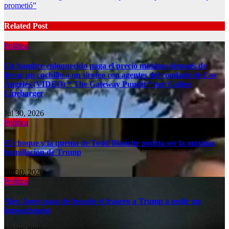
prometió”
Related Post
Política
Un hombre enloquecido paga el precio máximo después de
llevar un cuchillo a un tiroteo con agentes del condado de Los
Ángeles (VIDEO) * The Gateway Pundit * por Cullen
Linebarger
Jul 30, 2026
Política
El choque y la quema de Todd Blanche podría ser la máxima
humillación de Trump
Jul 30, 2026
Política
Alex Jones pasa de besarle el trasero a Trump a pedir un
impeachment