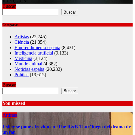
Jul 30, 2026
Buscar
Buscar
Categorías
Artistas
(22,745)
Ciéncia
(21,354)
Emprendimiento españa
(8,431)
Inteligencia artificial
(9,133)
Medicina
(3,124)
Mundo animal
(4,382)
Noticias españa
(20,232)
Política
(19,615)
Buscar
Buscar
You missed
Artistas
Usher se pone atrevido en ‘The R&B Tour’ luego del drama de
un fan