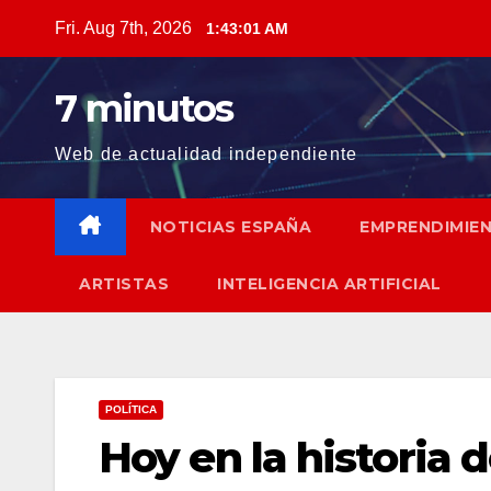
Skip
Fri. Aug 7th, 2026
1:43:02 AM
to
content
7 minutos
Web de actualidad independiente
NOTICIAS ESPAÑA
EMPRENDIMIE
ARTISTAS
INTELIGENCIA ARTIFICIAL
POLÍTICA
Hoy en la historia 