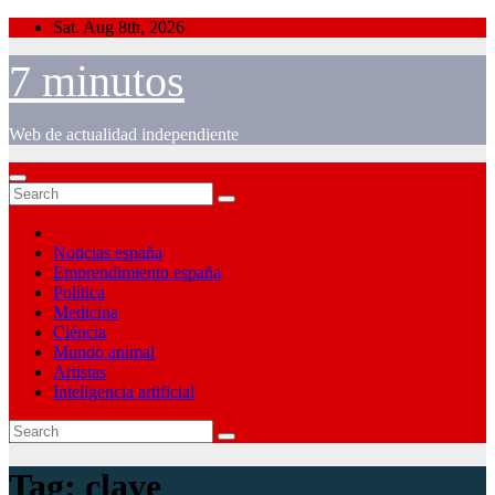
Skip
Sat. Aug 8th, 2026
to
content
7 minutos
Web de actualidad independiente
Noticias españa
Emprendimiento españa
Política
Medicina
Ciéncia
Mundo animal
Artistas
Inteligencia artificial
Tag:
clave