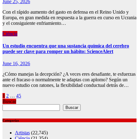
June 25, 2026
Con el rápido aumento del gasto en defensa en el Reino Unido y
Europa, en gran medida en respuesta a la guerra en curso en Ucrania
y el consiguiente enfriamiento…
Ciéncia
Un estudio encuentra que una sustancia química del cerebro
puede ser clave para romper un hábito: ScienceAlert
June 16, 2026
¿Cómo manejas la decepción? ¿A veces eres desafiante, te esfuerzas
ante el fracaso o normalmente te adaptas con aplomo? Según un
nuevo estudio con ratones, la flexibilidad conductual detrás de…
Posts
1
2
…
45
Buscar
pagination
Buscar
Categorías
Artistas
(22,745)
Ciéncia
(21,354)