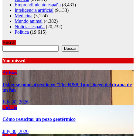
Emprendimiento españa
(8,431)
Inteligencia artificial
(9,133)
Medicina
(3,124)
Mundo animal
(4,382)
Noticias españa
(20,232)
Política
(19,615)
Buscar
Buscar
You missed
Artistas
Usher se pone atrevido en ‘The R&B Tour’ luego del drama de
un fan
July 30, 2026
Ciéncia
Cómo resucitar un pozo geotérmico
July 30, 2026