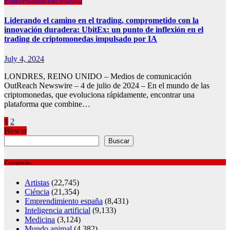
Emprendimiento españa
Liderando el camino en el trading, comprometido con la
innovación duradera: UbitEx: un punto de inflexión en el
trading de criptomonedas impulsado por IA
July 4, 2024
LONDRES, REINO UNIDO – Medios de comunicación
OutReach Newswire – 4 de julio de 2024 – En el mundo de las
criptomonedas, que evoluciona rápidamente, encontrar una
plataforma que combine…
Posts
1
2
Buscar
pagination
Buscar
Categorías
Artistas
(22,745)
Ciéncia
(21,354)
Emprendimiento españa
(8,431)
Inteligencia artificial
(9,133)
Medicina
(3,124)
Mundo animal
(4,382)