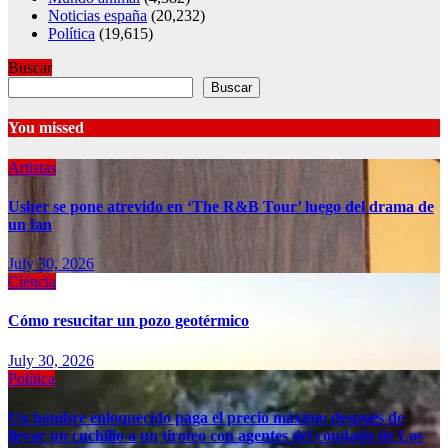
Noticias españa
(20,232)
Política
(19,615)
Buscar
Buscar
You missed
Artistas
Usher se pone atrevido en ‘The R&B Tour’ luego del drama de
un fan
July 30, 2026
Ciéncia
Cómo resucitar un pozo geotérmico
July 30, 2026
Política
Un hombre enloquecido paga el precio máximo después de
llevar un cuchillo a un tiroteo con agentes del condado de Los