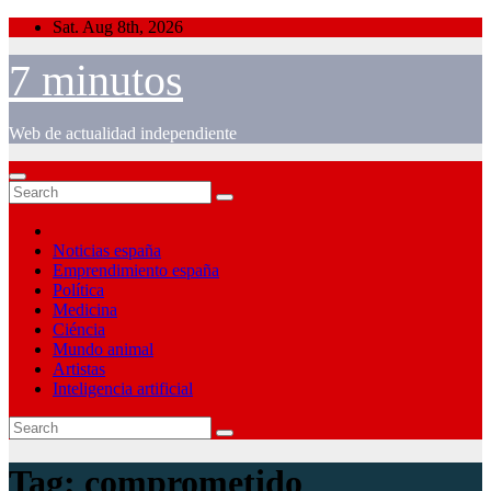
Skip
Sat. Aug 8th, 2026
to
content
7 minutos
Web de actualidad independiente
Noticias españa
Emprendimiento españa
Política
Medicina
Ciéncia
Mundo animal
Artistas
Inteligencia artificial
Tag:
comprometido