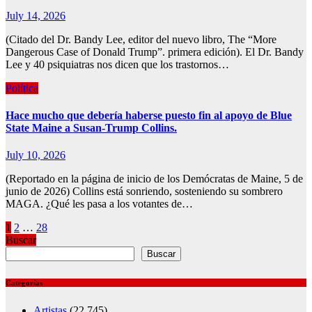
July 14, 2026
(Citado del Dr. Bandy Lee, editor del nuevo libro, The “More
Dangerous Case of Donald Trump”. primera edición). El Dr. Bandy
Lee y 40 psiquiatras nos dicen que los trastornos…
Política
Hace mucho que debería haberse puesto fin al apoyo de Blue
State Maine a Susan-Trump Collins.
July 10, 2026
(Reportado en la página de inicio de los Demócratas de Maine, 5 de
junio de 2026) Collins está sonriendo, sosteniendo su sombrero
MAGA. ¿Qué les pasa a los votantes de…
Posts
1
2
…
28
Buscar
pagination
Buscar
Categorías
Artistas
(22,745)