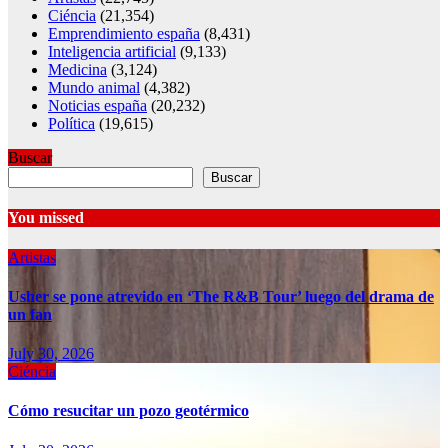
Ciéncia
(21,354)
Emprendimiento españa
(8,431)
Inteligencia artificial
(9,133)
Medicina
(3,124)
Mundo animal
(4,382)
Noticias españa
(20,232)
Política
(19,615)
Buscar
Buscar
You missed
Artistas
Usher se pone atrevido en ‘The R&B Tour’ luego del drama de
un fan
July 30, 2026
Ciéncia
Cómo resucitar un pozo geotérmico