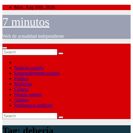
Skip
Mon. Aug 10th, 2026
to
content
7 minutos
Web de actualidad independiente
Noticias españa
Emprendimiento españa
Política
Medicina
Ciéncia
Mundo animal
Artistas
Inteligencia artificial
Tag:
debería