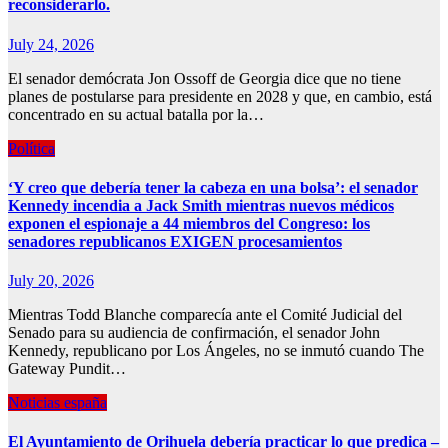
reconsiderarlo.
July 24, 2026
El senador demócrata Jon Ossoff de Georgia dice que no tiene
planes de postularse para presidente en 2028 y que, en cambio, está
concentrado en su actual batalla por la…
Política
‘Y creo que debería tener la cabeza en una bolsa’: el senador
Kennedy incendia a Jack Smith mientras nuevos médicos
exponen el espionaje a 44 miembros del Congreso: los
senadores republicanos EXIGEN procesamientos
July 20, 2026
Mientras Todd Blanche comparecía ante el Comité Judicial del
Senado para su audiencia de confirmación, el senador John
Kennedy, republicano por Los Ángeles, no se inmutó cuando The
Gateway Pundit…
Noticias españa
El Ayuntamiento de Orihuela debería practicar lo que predica –