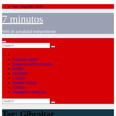
Skip
Sat. Aug 8th, 2026
to
content
7 minutos
Web de actualidad independiente
Noticias españa
Emprendimiento españa
Política
Medicina
Ciéncia
Mundo animal
Artistas
Inteligencia artificial
Tag:
Gibraltar