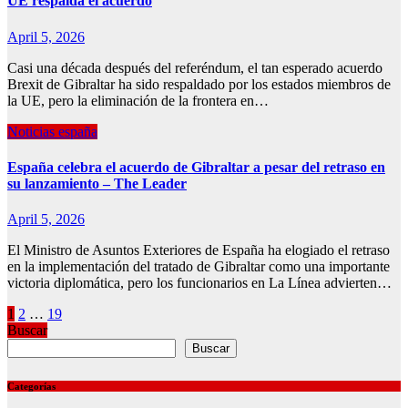
UE respalda el acuerdo
April 5, 2026
Casi una década después del referéndum, el tan esperado acuerdo
Brexit de Gibraltar ha sido respaldado por los estados miembros de
la UE, pero la eliminación de la frontera en…
Noticias españa
España celebra el acuerdo de Gibraltar a pesar del retraso en
su lanzamiento – The Leader
April 5, 2026
El Ministro de Asuntos Exteriores de España ha elogiado el retraso
en la implementación del tratado de Gibraltar como una importante
victoria diplomática, pero los funcionarios en La Línea advierten…
Posts
1
2
…
19
Buscar
pagination
Buscar
Categorías