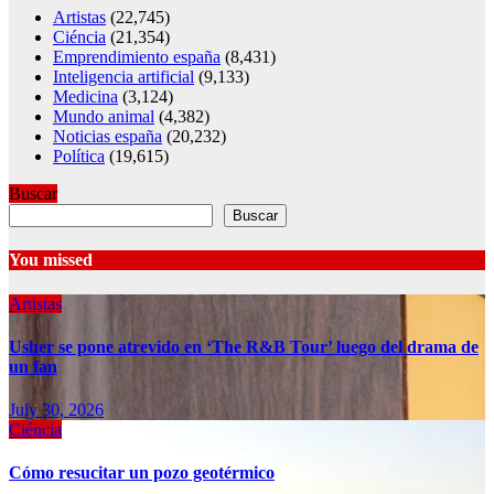
Artistas
(22,745)
Ciéncia
(21,354)
Emprendimiento españa
(8,431)
Inteligencia artificial
(9,133)
Medicina
(3,124)
Mundo animal
(4,382)
Noticias españa
(20,232)
Política
(19,615)
Buscar
Buscar
You missed
Artistas
Usher se pone atrevido en ‘The R&B Tour’ luego del drama de
un fan
July 30, 2026
Ciéncia
Cómo resucitar un pozo geotérmico