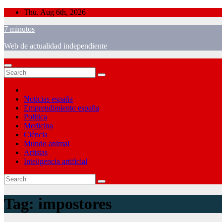
Skip
Thu. Aug 6th, 2026
to
7 minutos
content
Web de actualidad independiente
Noticias españa
Emprendimiento españa
Política
Medicina
Ciéncia
Mundo animal
Artistas
Inteligencia artificial
Tag:
impostores