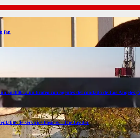
n fan
 un cuchillo a un tiroteo con agentes del condado de Los Ángele
eptable’ de servicios básicos – The Leader