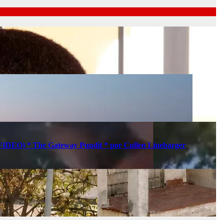
s (VIDEO) * The Gateway Pundit * por Cullen Linebarger