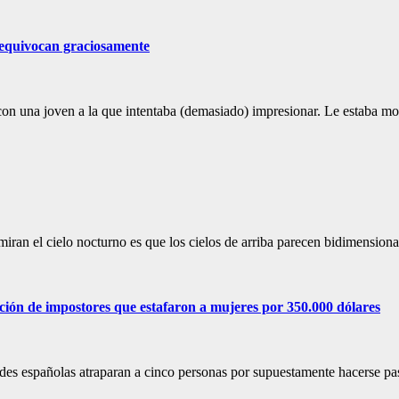
 equivocan graciosamente
con una joven a la que intentaba (demasiado) impresionar. Le estaba mo
an el cielo nocturno es que los cielos de arriba parecen bidimensiona
nción de impostores que estafaron a mujeres por 350.000 dólares
ades españolas atraparan a cinco personas por supuestamente hacerse pa