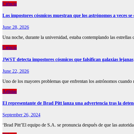
Ciéncia
Los impostores cósmicos muestran que los astrónomos a veces se
June 28, 2026
Una noche, durante la universidad, estaba contemplando las estrellas 
Ciéncia
JWST detecta impostores cósmicos que falsifican galaxias lejanas
June 22, 2026
Uno de los mayores problemas que enfrentan los astrónomos cuando mir
Artistas
El representante de Brad Pitt lanza una advertencia tras la dete
September 26, 2024
‘Brad Pitt’El equipo de S.A. se pronuncia después de que las autorid