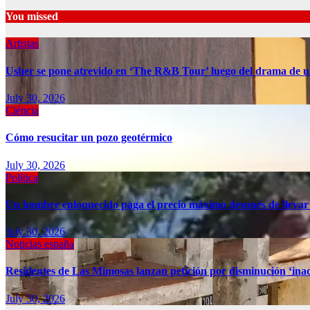
You missed
Artistas
Usher se pone atrevido en ‘The R&B Tour’ luego del drama de u
July 30, 2026
Ciéncia
Cómo resucitar un pozo geotérmico
July 30, 2026
Política
Un hombre enloquecido paga el precio máximo después de llevar
July 30, 2026
Noticias españa
Residentes de Las Mimosas lanzan petición por disminución ‘inac
July 30, 2026