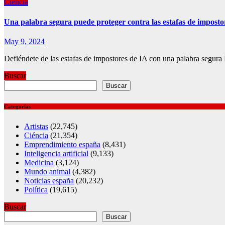
Ciéncia
Una palabra segura puede proteger contra las estafas de imposto
May 9, 2024
Defiéndete de las estafas de impostores de IA con una palabra segura
Buscar
Buscar
Categorías
Artistas
(22,745)
Ciéncia
(21,354)
Emprendimiento españa
(8,431)
Inteligencia artificial
(9,133)
Medicina
(3,124)
Mundo animal
(4,382)
Noticias españa
(20,232)
Política
(19,615)
Buscar
Buscar