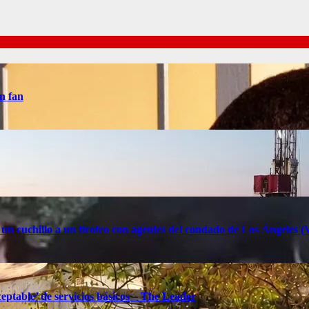
n fan
 un cuchillo a un tiroteo con agentes del condado de Los Ángele
eptable’ de servicios básicos – The Leader