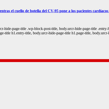
ntras el cuello de botella del CV-95 pone a los pacientes cardíacos
urcr-hide-page-title .wp-block-post-title, body.urcr-hide-page-title .entr
age-title h1.entry-title, body.urcr-hide-page-title h1.page-title, body.urcr-