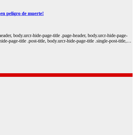
 en peligro de muerte!
y-header, body.urcr-hide-page-title .page-header, body.urcr-hide-page-
hide-page-title .post-title, body.urcr-hide-page-title .single-post-title,…