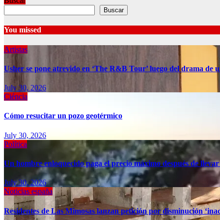
Buscar
Buscar
You missed
Artistas
Usher se pone atrevido en ‘The R&B Tour’ luego del drama de u
July 30, 2026
Ciéncia
Cómo resucitar un pozo geotérmico
July 30, 2026
Política
Un hombre enloquecido paga el precio máximo después de llevar
July 30, 2026
Noticias españa
Residentes de Las Mimosas lanzan petición por disminución ‘inac