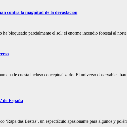
han contra la magnitud de la devastación
mo ha bloqueado parcialmente el sol: el enorme incendio forestal al no
verso
umana le cuesta incluso conceptualizarlo. El universo observable abar
s’ de España
ico ‘Rapa das Bestas’, un espectáculo apasionante para algunos y pol