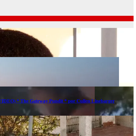
s (VIDEO) * The Gateway Pundit * por Cullen Linebarger