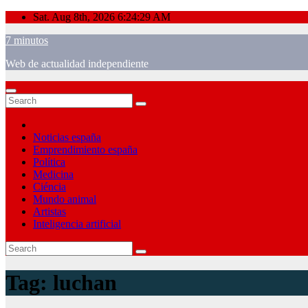
Skip
Sat. Aug 8th, 2026
6:24:30 AM
to
7 minutos
content
Web de actualidad independiente
Noticias españa
Emprendimiento españa
Política
Medicina
Ciéncia
Mundo animal
Artistas
Inteligencia artificial
Tag:
luchan