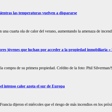
ientras las temperaturas vuelven a dispararse
en una cuarta ola de calor del verano, aumentando la amenaza de incen
dores jóvenes que luchan por acceder a la propiedad inmobiliaria
es la compra de su primera propiedad. Crédito de la foto: Phil Silverm
el intenso calor azota el sur de Europa
Francia dijeron el miércoles que el riesgo de más incendios en los pró