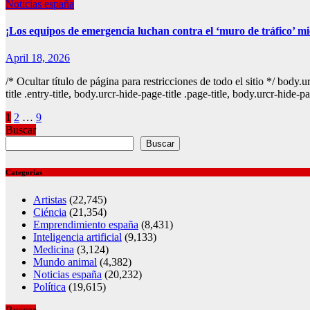
Noticias españa
¡Los equipos de emergencia luchan contra el ‘muro de tráfico’ mie
April 18, 2026
/* Ocultar título de página para restricciones de todo el sitio */ body.
title .entry-title, body.urcr-hide-page-title .page-title, body.urcr-hide-p
Posts
1
2
…
9
Buscar
pagination
Buscar
Categorías
Artistas
(22,745)
Ciéncia
(21,354)
Emprendimiento españa
(8,431)
Inteligencia artificial
(9,133)
Medicina
(3,124)
Mundo animal
(4,382)
Noticias españa
(20,232)
Política
(19,615)