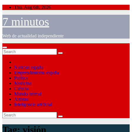
Skip
Thu. Aug 6th, 2026
to
content
7 minutos
Web de actualidad independiente
Noticias españa
Emprendimiento españa
Política
Medicina
Ciéncia
Mundo animal
Artistas
Inteligencia artificial
Tag:
visión