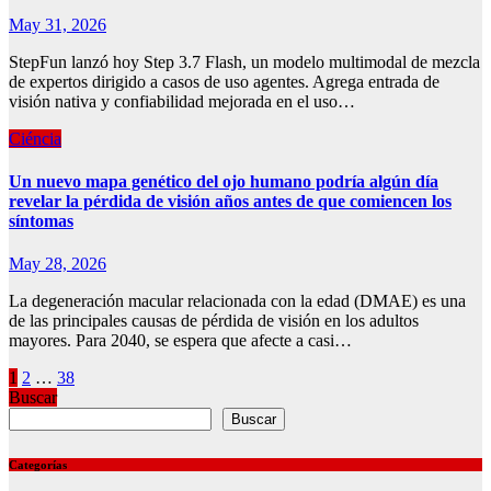
May 31, 2026
StepFun lanzó hoy Step 3.7 Flash, un modelo multimodal de mezcla
de expertos dirigido a casos de uso agentes. Agrega entrada de
visión nativa y confiabilidad mejorada en el uso…
Ciéncia
Un nuevo mapa genético del ojo humano podría algún día
revelar la pérdida de visión años antes de que comiencen los
síntomas
May 28, 2026
La degeneración macular relacionada con la edad (DMAE) es una
de las principales causas de pérdida de visión en los adultos
mayores. Para 2040, se espera que afecte a casi…
Posts
1
2
…
38
Buscar
pagination
Buscar
Categorías