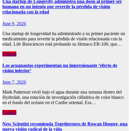
Una startup de Longevity administra una dosis al primer ser
humano en un intento por revertir la pérdida de visión
relacionada con la edad
June 9, 2026
Una startup de longevidad ha administrado a su primer paciente un
medicamento para revertir la pérdida de visión relacionada con la
edad. Life Biosciences está probando su fármaco ER-100, que…
Ciéncia
Los acuanautas experimentan un impresionante ‘efecto de
visión inferior’
June 7, 2026
Mark Patterson vivió bajo el agua durante una semana dentro del
Hydrolab, una estación de investigación cilíndrica de color blanco
en el fondo del océano en el Caribe oriental. Era…
Ciéncia
New Scientist recomienda Togetherness de Rowan Hooper, una
nueva visión radical de la vida