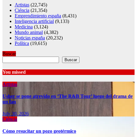
Artistas
(22,745)
Ciéncia
(21,354)
Emprendimiento españa
(8,431)
Inteligencia artificial
(9,133)
Medicina
(3,124)
Mundo animal
(4,382)
Noticias españa
(20,232)
Política
(19,615)
Buscar
Buscar
You missed
Artistas
Usher se pone atrevido en ‘The R&B Tour’ luego del drama de
un fan
July 30, 2026
Ciéncia
Cómo resucitar un pozo geotérmico