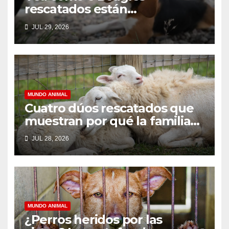
rescatados están
prosperando en sus nuevos
JUL 29, 2026
hogares
MUNDO ANIMAL
Cuatro dúos rescatados que
muestran por qué la familia
debería ser para siempre
JUL 28, 2026
MUNDO ANIMAL
¿Perros heridos por las