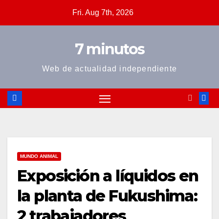
Skip
Fri. Aug 7th, 2026
to
content
7 minutos
Web de actualidad independiente
MUNDO ANIMAL
Exposición a líquidos en
la planta de Fukushima:
2 trabajadores