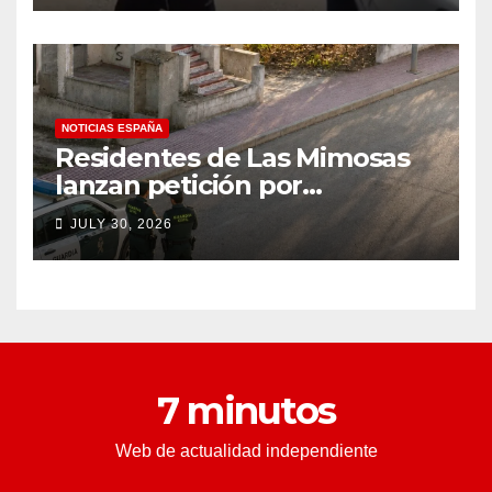
condado de Los Ángeles
(VIDEO) * The Gateway
Pundit * por Cullen
Linebarger
NOTICIAS ESPAÑA
Residentes de Las Mimosas
lanzan petición por
disminución ‘inaceptable’ de
JULY 30, 2026
servicios básicos – The
Leader
7 minutos
Web de actualidad independiente