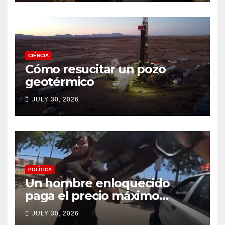
CIÉNCIA
Cómo resucitar un pozo
geotérmico
JULY 30, 2026
POLÍTICA
Un hombre enloquecido
paga el precio máximo
después de llevar un cuchillo
JULY 30, 2026
a un tiroteo con agentes del