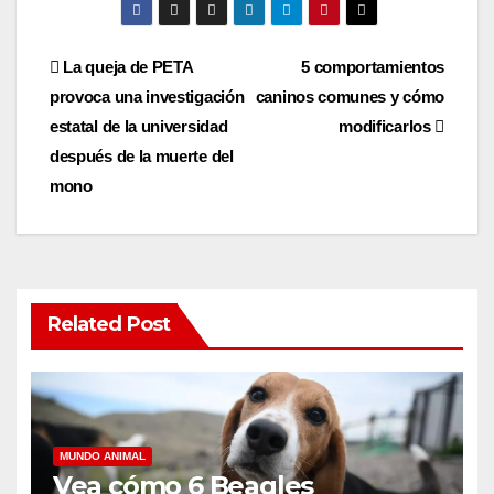
Post
La queja de PETA
5 comportamientos
provoca una investigación
caninos comunes y cómo
navigation
estatal de la universidad
modificarlos
después de la muerte del
mono
Related Post
MUNDO ANIMAL
Vea cómo 6 Beagles