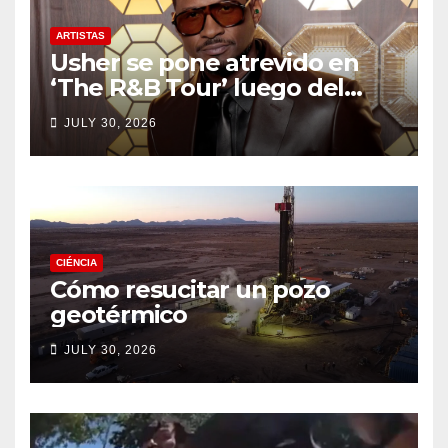
ARTISTAS
Usher se pone atrevido en
‘The R&B Tour’ luego del
drama de un fan
JULY 30, 2026
CIÉNCIA
Cómo resucitar un pozo
geotérmico
JULY 30, 2026