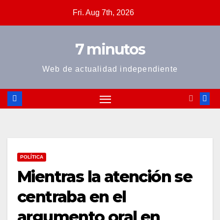
Skip
Fri. Aug 7th, 2026
to
content
7 minutos
Web de actualidad independiente
POLÍTICA
Mientras la atención se
centraba en el
argumento oral en