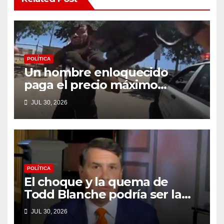
POLÍTICA
Un hombre enloquecido
paga el precio máximo
después de llevar un cuchillo
JUL 30, 2026
a un tiroteo con agentes del
condado de Los Ángeles
(VIDEO) * The Gateway Pundit
* por Cullen Linebarger
POLÍTICA
El choque y la quema de
Todd Blanche podría ser la
máxima humillación de
JUL 30, 2026
Trump