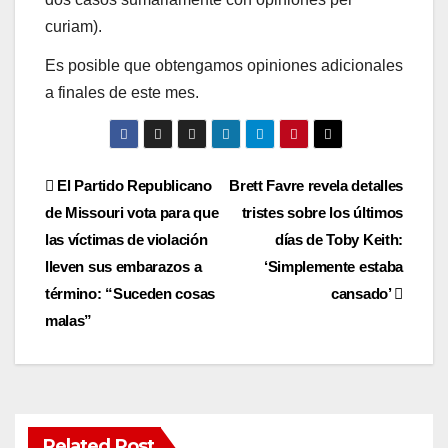
curiam).
Es posible que obtengamos opiniones adicionales
a finales de este mes.
Post
El Partido Republicano
Brett Favre revela detalles
de Missouri vota para que
tristes sobre los últimos
navigation
las víctimas de violación
días de Toby Keith:
lleven sus embarazos a
‘Simplemente estaba
término: “Suceden cosas
cansado’
malas”
Related Post