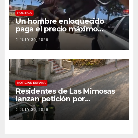
POLÍTICA
Un hombre enloquecido
paga el precio máximo
después de llevar un cuchillo
JULY 30, 2026
a un tiroteo con agentes del
condado de Los Ángeles
(VIDEO) * The Gateway
Pundit * por Cullen
Linebarger
NOTICIAS ESPAÑA
Residentes de Las Mimosas
lanzan petición por
disminución ‘inaceptable’ de
JULY 30, 2026
servicios básicos – The
Leader