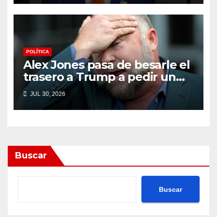
POLÍTICA
Alex Jones pasa de besarle el
trasero a Trump a pedir un
impeachment
JUL 30, 2026
Buscar
Buscar